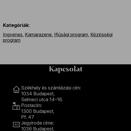
Kategóriák
:
Ingyenes
,
Kamarazene
,
Ifjúsági program
,
Közösségi
program
Kapcsolat
Kapcsolat
Székhely és számlázási cím:
1034 Budapest,
Selmeci utca 14–16.
Postacím:
1300 Budapest,
Pf. 47
Jegyiroda címe:
1036 Budapest,