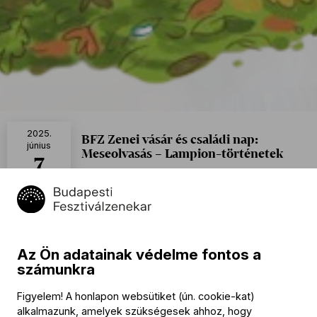
2025.
BFZ Zenei vásár és családi nap:
június
Meseolvasás – Lampion-történetek
7
15:30
Budapesti Történeti Múzeum – Aquincumi Múzeum és Régészeti
Park, Lampion Könyvek mesesátra
Ingyenes
Naptáramhoz adom
Az Ön adatainak védelme fontos a
Program
számunkra
Figyelem! A honlapon websütiket (ún. cookie-kat)
Meseolvasás a Lampion-történetekből
alkalmazunk, amelyek szükségesek ahhoz, hogy