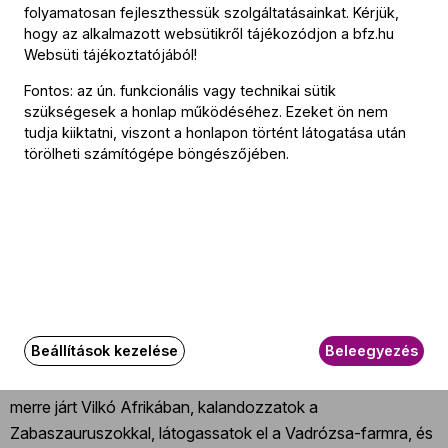
folyamatosan fejleszthessük szolgáltatásainkat. Kérjük,
Derítsétek ki, merre járt Vilkó Afrikában, kalandozzatok a
hogy az alkalmazott websütikről tájékozódjon a
bfz.hu
Zabaszauruszokkal, látogassatok el a Vadrózsa-farmra, és
Websüti tájékoztatójából
!
eredjetek Budapest legendáinak nyomába a
Mítoszvadászokkal!
Fontos: az ún. funkcionális vagy technikai sütik
szükségesek a honlap működéséhez. Ezeket ön nem
tudja kiiktatni, viszont a honlapon történt látogatása után
törölheti számítógépe böngészőjében.
További információ
Az esemény körülbelül 20 perc hosszúságú.
Az eseményről
Beállítások kezelése
Beleegyezés
14:30 órától és 15:30 órától felcsendülnek a legendás
Lampion-történetek: tartsatok velünk, és derítsétek ki,
merre járt Vilkó Afrikában, kalandozzatok a
Zabaszauruszokkal, látogassatok el a Vadrózsa-farmra, és