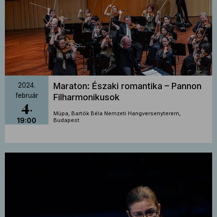
Maraton: Északi romantika – Pannon
2024.
február
Filharmonikusok
4
Müpa, Bartók Béla Nemzeti Hangversenyterem,
19:00
Budapest