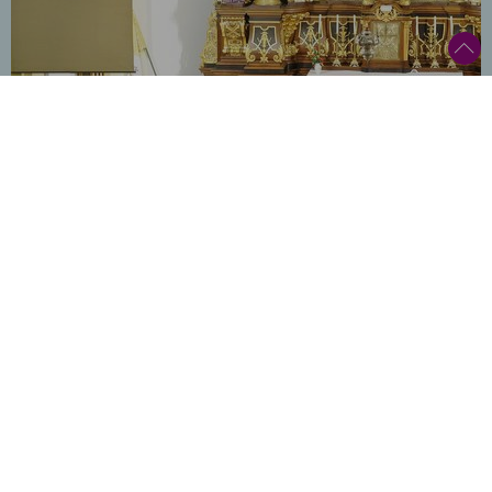
Maraton: Északi romantika – A
2024.
február
Kodály Kórus koncertje
4
Müpa, Fesztivál Színház, Budapest
16:00