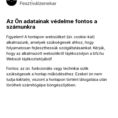
A Müpa és a Budapesti Fesztiválzenekar 2008 óta minden
évben megrendezett maratonjai az esetek többségében
Az Ön adatainak védelme fontos a
egy-egy zeneszerző munkásságának legjavát mutatták be
számunkra
egymást követő hangversenyek sorával, délelőttől
egészen késő estig a Bartók Béla Nemzeti
Figyelem! A honlapon websütiket (ún. cookie-kat)
alkalmazunk, amelyek szükségesek ahhoz, hogy
Hangversenyteremben és a Fesztivál Színházban. Bachtól
folyamatosan fejleszthessük szolgáltatásainkat. Kérjük,
Brahmson és Bartókon át Bernsteinig számos kiemelkedő
hogy az alkalmazott websütikről tájékozódjon a
bfz.hu
komponista volt már e napok főszereplője – Beethoven
Websüti tájékoztatójából
!
például kétszer is –, a 2024-es maraton azonban skandináv
Fontos: az ún. funkcionális vagy technikai sütik
mesterek előtt tiszteleg, és a gyakran zord jelzővel illetett,
szükségesek a honlap működéséhez. Ezeket ön nem
pedig csodálatos tájakban és természeti kincsekben
tudja kiiktatni, viszont a honlapon történt látogatása után
gazdag Észak-Európába invitálja a közönséget. A késő
törölheti számítógépe böngészőjében.
romantikus északi komponisták – így a norvég Grieg, a dán
Nielsen és a finn Sibelius – szülőföldjük szépségeit,
néphagyományaikat, ősi hiedelemvilágukat egyaránt
hirdetik remekbe szabott kompozícióikkal, melyek közül jó