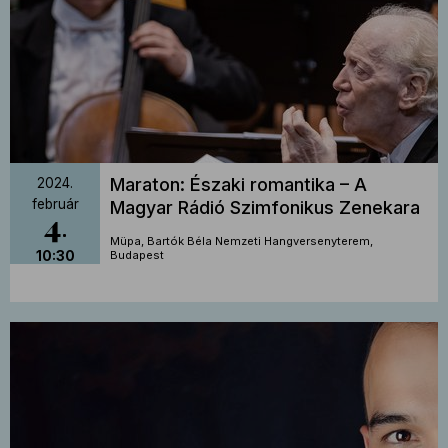
Maraton: Északi romantika – A
2024.
február
Magyar Rádió Szimfonikus Zenekara
4
Müpa, Bartók Béla Nemzeti Hangversenyterem,
10:30
Budapest