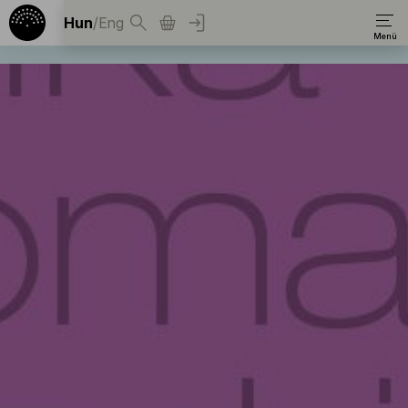
Hun
/
Eng