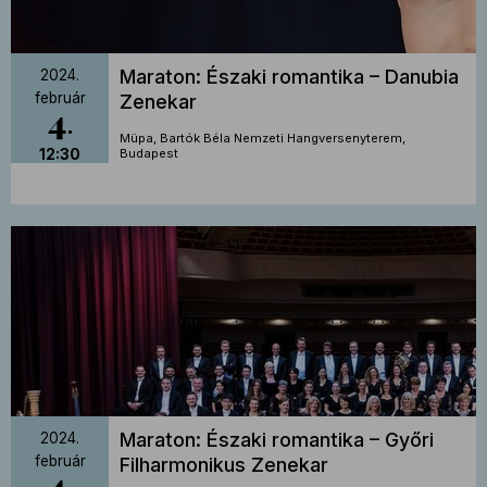
Maraton: Északi romantika – Danubia
2024.
február
Zenekar
4
Müpa, Bartók Béla Nemzeti Hangversenyterem,
12:30
Budapest
Maraton: Északi romantika – Győri
2024.
február
Filharmonikus Zenekar
4