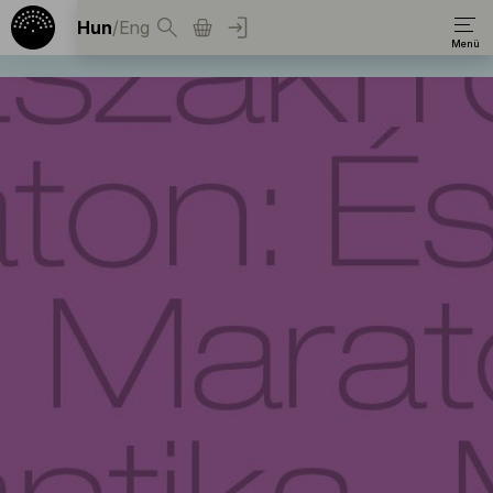
Hun
/
Eng