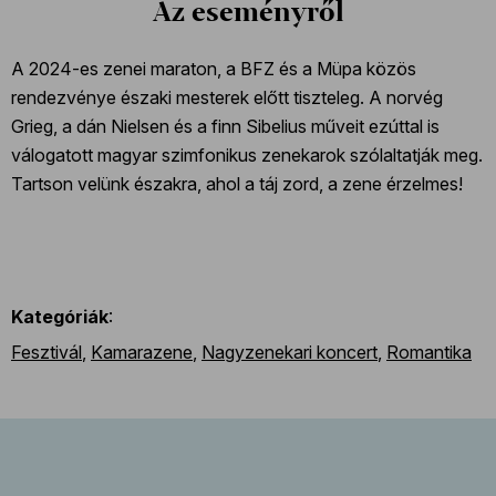
Az eseményről
A 2024-es zenei maraton, a BFZ és a Müpa közös
rendezvénye északi mesterek előtt tiszteleg. A norvég
Grieg, a dán Nielsen és a finn Sibelius műveit ezúttal is
válogatott magyar szimfonikus zenekarok szólaltatják meg.
Tartson velünk északra, ahol a táj zord, a zene érzelmes!
Kategóriák
:
Fesztivál
,
Kamarazene
,
Nagyzenekari koncert
,
Romantika