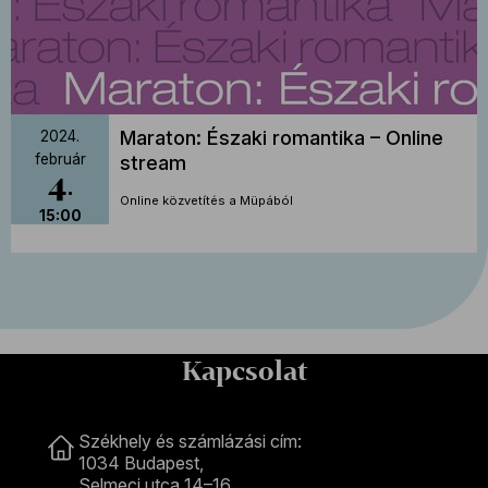
Maraton: Északi romantika – Online
2024.
február
stream
4
Online közvetítés a Müpából
15:00
Kapcsolat
Kapcsolat
Székhely és számlázási cím:
1034 Budapest,
Selmeci utca 14–16.