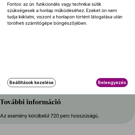
Fontos: az ún. funkcionális vagy technikai sütik
16.00 A Kodály Kórus koncertje
szükségesek a honlap működéséhez. Ezeket ön nem
tudja kiiktatni, viszont a honlapon történt látogatása után
17.00 Budafoki Dohnányi Zenekar
törölheti számítógépe böngészőjében.
18.00 Baráti Kristóf, Farkas Gábor és a BFZ művészeinek
kamarakoncertje
19.00 Pannon Filharmonikusok
20.00 Miah Persson és Magnus Svensson dalestje
21.00 Budapesti Fesztiválzenekar
Beállítások kezelése
Beleegyezés
További információ
Az esemény körülbelül 720 perc hosszúságú.