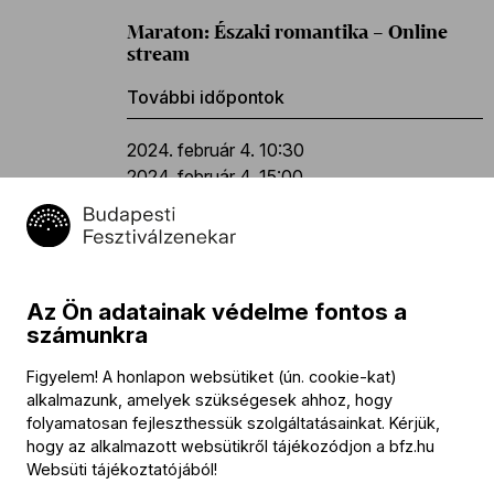
Maraton: Északi romantika – Online
stream
További időpontok
2024. február 4. 10:30
2024. február 4. 15:00
Program
Az Ön adatainak védelme fontos a
10.30 A Magyar Rádió Szimfonikus Zenekara
számunkra
11.30 Családi koncert Lakatos György vezetésével
Figyelem! A honlapon websütiket (ún. cookie-kat)
alkalmazunk, amelyek szükségesek ahhoz, hogy
12.30 Danubia Zenekar
folyamatosan fejleszthessük szolgáltatásainkat. Kérjük,
13.30 Ránki Fülöp zongorakoncertje
hogy az alkalmazott websütikről tájékozódjon a
bfz.hu
Websüti tájékoztatójából
!
15.00 Győri Filharmonikus Zenekar