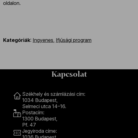
oldalon.
Kategóriák
:
Ingyenes
,
Ifjúsági program
Kapcsolat
Kapcsolat
Székhely és számlázási cím:
1034 Budapest,
Selmeci utca 14–16.
Postacím:
1300 Budapest,
Pf. 47
Jegyiroda címe:
1036 Budapest,