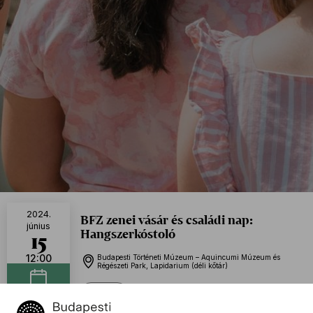
2024.
BFZ zenei vásár és családi nap:
június
Hangszerkóstoló
15
12:00
Budapesti Történeti Múzeum – Aquincumi Múzeum és
Régészeti Park, Lapidarium (déli kőtár)
Ingyenes
Naptáramhoz adom