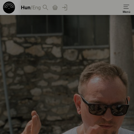
Hun
/
Eng