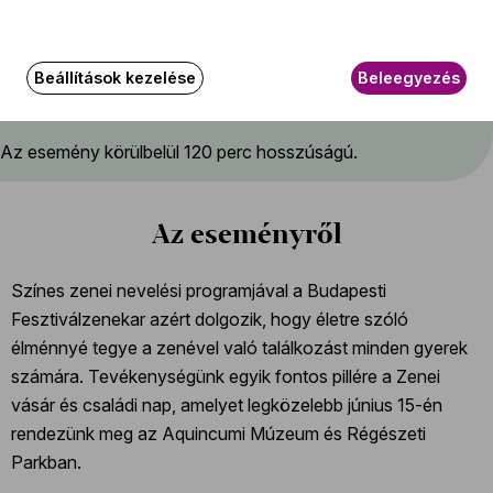
Beállítások kezelése
Beleegyezés
További információ
Az esemény körülbelül 120 perc hosszúságú.
Az eseményről
Színes zenei nevelési programjával a Budapesti
Fesztiválzenekar azért dolgozik, hogy életre szóló
élménnyé tegye a zenével való találkozást minden gyerek
számára. Tevékenységünk egyik fontos pillére a Zenei
vásár és családi nap, amelyet legközelebb június 15-én
rendezünk meg az Aquincumi Múzeum és Régészeti
Parkban.