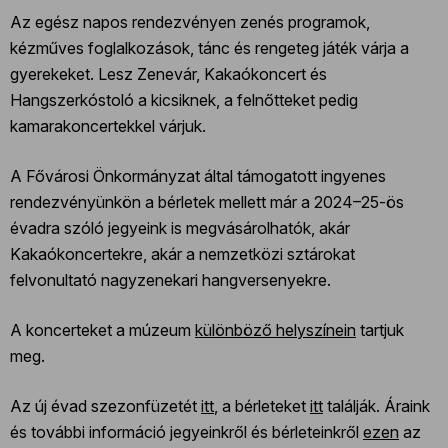
Az egész napos rendezvényen zenés programok,
kézműves foglalkozások, tánc és rengeteg játék várja a
gyerekeket. Lesz Zenevár, Kakaókoncert és
Hangszerkóstoló a kicsiknek, a felnőtteket pedig
kamarakoncertekkel várjuk.
A Fővárosi Önkormányzat által támogatott ingyenes
rendezvényünkön a bérletek mellett már a 2024–25-ös
évadra szóló jegyeink is megvásárolhatók, akár
Kakaókoncertekre, akár a nemzetközi sztárokat
felvonultató nagyzenekari hangversenyekre.
A koncerteket a múzeum
különböző helyszínein
tartjuk
meg.
Az új évad szezonfüzetét
itt
, a bérleteket
itt
találják. Áraink
és további információ jegyeinkről és bérleteinkről
ezen
az