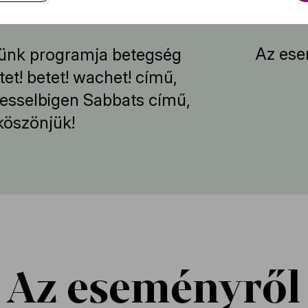
Tová
Az ese
ünk programja betegség
tet! betet! wachet! című,
desselbigen Sabbats című,
köszönjük!
Az eseményről