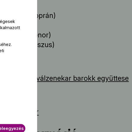
s Ágnes
(szoprán)
kségesek
 Zoltán
(alt)
lkalmazott
os Péter
(tenor)
isztián
(basszus)
séhez.
eti
működik
pesti Fesztiválzenekar barokk együttese
 Bedő Eszter
eleegyezés