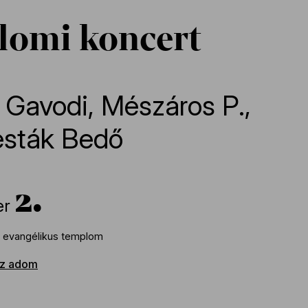
omi koncert
,
Gavodi
,
Mészáros P.
,
esták Bedő
2
er
i evangélikus templom
z adom