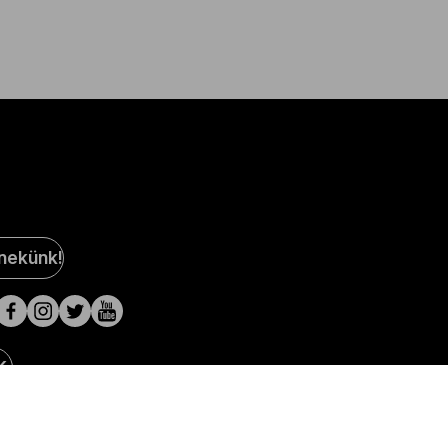
al
 nekünk!
a
lak
K.