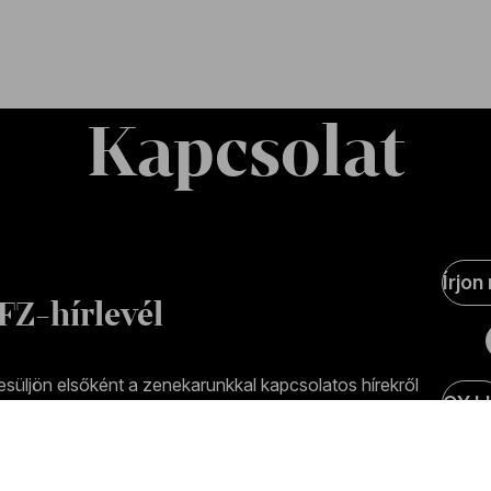
Kapcsolat
Soci
Írjon
Medi
FZ-hírlevél
olda
esüljön elsőként a zenekarunkkal kapcsolatos hírekről
GY.I.
ailben!
-mail-cím