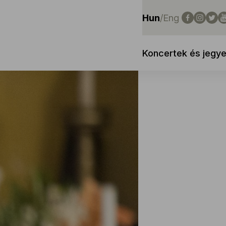
Hun
/
Eng
Koncertek és jegy