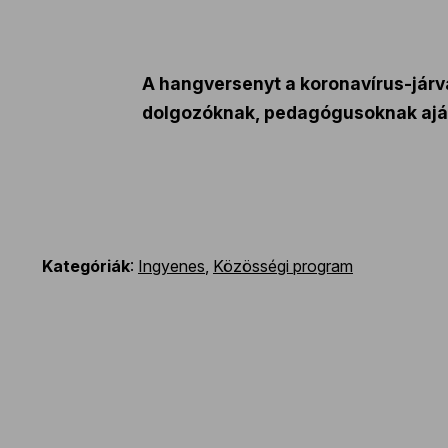
A hangversenyt a koronavírus-járvá
dolgozóknak, pedagógusoknak aján
Kategóriák
:
Ingyenes
,
Közösségi program