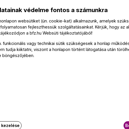
datainak védelme fontos a számunkra
Kovác
 honlapon websütiket (ún. cookie-kat) alkalmazunk, amelyek szü
Gavodi
folyamatosan fejleszthessük szolgáltatásainkat. Kérjük, hogy az a
Mészár
 tájékozódjon a
bfz.hu
Websüti tájékoztatójából
!
Cser Kr
n. funkcionális vagy technikai sütik szükségesek a honlap működé
 tudja kiiktatni, viszont a honlapon történt látogatása után törölh
e böngészőjében.
Közre
A Buda
Vezető
WV 42
Lesták
k a műcímekre kattintva
k kezelése
B