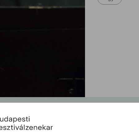
Köz
Szólist