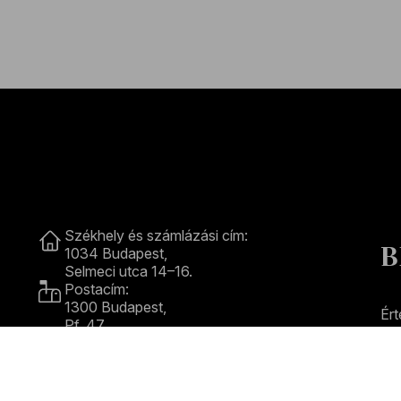
Kapcsolat
Székhely és számlázási cím:
B
1034 Budapest,
Selmeci utca 14–16.
Postacím:
1300 Budapest,
Ért
Pf. 47
e-m
Jegyiroda címe:
1036 Budapest,
Nagyszombat utca 1.
E
+36 1 489 4330