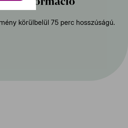
bbi információ
mény körülbelül 75 perc hosszúságú.