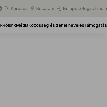
Keresés
Kosaram
Belépés/Regisztráció
ek
Rólunk
Média
Közösség és zenei nevelés
Támogatás