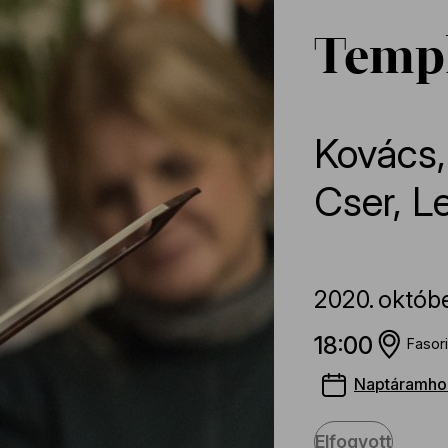
Templ
Kovács
Cser
,
L
2020.
októb
18:00
Fasor
Naptáramho
Elfogyott