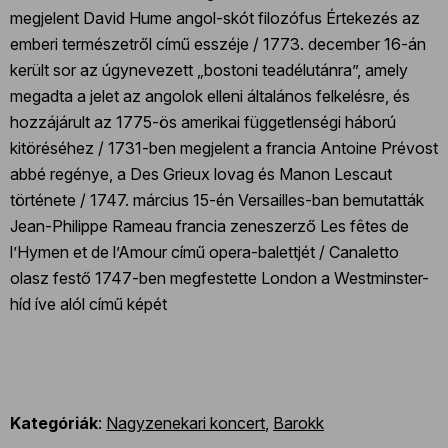
megjelent David Hume angol-skót filozófus Értekezés az
emberi természetről című esszéje / 1773. december 16-án
került sor az úgynevezett „bostoni teadélutánra”, amely
megadta a jelet az angolok elleni általános felkelésre, és
hozzájárult az 1775-ös amerikai függetlenségi háború
kitöréséhez / 1731-ben megjelent a francia Antoine Prévost
abbé regénye, a Des Grieux lovag és Manon Lescaut
története / 1747. március 15-én Versailles-ban bemutatták
Jean-Philippe Rameau francia zeneszerző Les fêtes de
l’Hymen et de l’Amour című opera-balettjét / Canaletto
olasz festő 1747-ben megfestette London a Westminster-
híd íve alól című képét
Kategóriák
:
Nagyzenekari koncert
,
Barokk