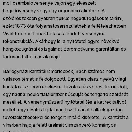
moll csembalóversenye vajon egy elveszett
hegedűverseny vagy egy orgonamű átirata-e. A
szólórészekben gyakran tipikus hegedűfogásokat találni,
ezért 1873 óta folyamatosan születnek a feltételezhetően
Vivaldi concertóinak hatására íródott versenymű
rekonstrukciói. Akárhogy is: a nyitótétel egyre növekvő
hangközugrásai és izgalmas zárómotívuma garantáltan és
tartósan fülbe mászik majd.
Bár egyházi kantátái ismertebbek, Bach számos nem
vallásos témát is feldolgozott. Egyetlen olasz nyelvű világi
kantátája szoprán énekesre, fuvolára és vonósokra íródott,
egy hadba induló fiatalember búcsúját és tengerre szállását
meséli el. A versenyműszerű nyitótétel (és a két recitativo)
mellett egy elválás fájdalmáról szóló áriát hallunk gazdag
fuvoladíszítésekkel és tengert imitáló kísérettel. A kantátát a
viharban hajója felett uralmát visszanyerő kormányos