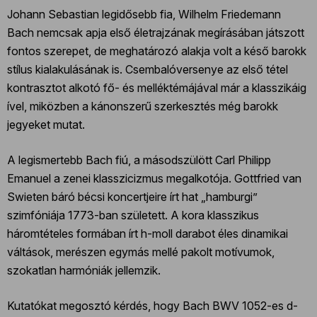
Johann Sebastian legidősebb fia, Wilhelm Friedemann
Bach nemcsak apja első életrajzának megírásában játszott
fontos szerepet, de meghatározó alakja volt a késő barokk
stílus kialakulásának is. Csembalóversenye az első tétel
kontrasztot alkotó fő- és melléktémájával már a klasszikáig
ível, miközben a kánonszerű szerkesztés még barokk
jegyeket mutat.
A legismertebb Bach fiú, a másodszülött Carl Philipp
Emanuel a zenei klasszicizmus megalkotója. Gottfried van
Swieten báró bécsi koncertjeire írt hat „hamburgi”
szimfóniája 1773-ban született. A kora klasszikus
háromtételes formában írt h-moll darabot éles dinamikai
váltások, merészen egymás mellé pakolt motívumok,
szokatlan harmóniák jellemzik.
Kutatókat megosztó kérdés, hogy Bach BWV 1052-es d-