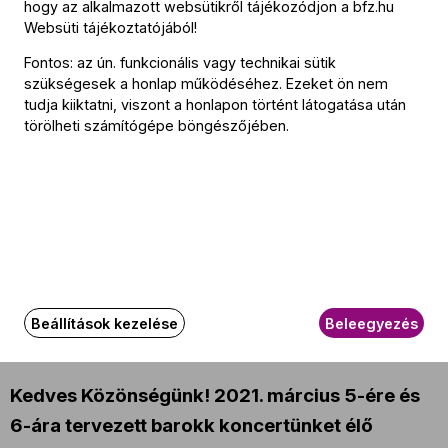
hogy az alkalmazott websütikről tájékozódjon a
bfz.hu
Művészeti vezető
Websüti tájékoztatójából
!
Midori Seiler
Fontos: az ún. funkcionális vagy technikai sütik
szükségesek a honlap működéséhez. Ezeket ön nem
Szólista
tudja kiiktatni, viszont a honlapon történt látogatása után
törölheti számítógépe böngészőjében.
Dinyés Soma
(csembaló)
Midori Seiler
(barokk hegedű)
Baráth Emőke
(szoprán)
További információ
Az esemény körülbelül 150 perc hosszúságú.
Beállítások kezelése
Beleegyezés
Az eseményről
Kedves Közönségünk! 2021. március 5-ére és
6-ára tervezett barokk koncertünket élő