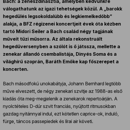
Bach: a zenészdinasztia, amelyben kedvünkre
válogathatunk az igazi tehetségek közül. A „barokk
hegedülés legsokoldalúbb és legkiemelkedőbb”
alakja, a BFZ régizenei koncertjeit évek óta kézben
tartó Midori Seiler a Bach család négy tagjának
műveit tűzi műsorra.
Az általa rekonstruált
hegedűversenyben a szólót is ő játssza, mellette a
zenekar állandó csembalistája, Dinyés Soma és a
világhírű szoprán, Baráth Emőke kap főszerepet a
koncerten.
Bach másodfokú unokabátyja, Johann Bernhard legtöbb
műve elveszett, de négy zenekari szvitje az 1988-as első
kiadás óta meg-megjelenik a zenekarok repertoárján. A
nyolctételes D-dúr szvit franciás, nyújtott ritmusokban
gazdag nyitánnyal indul, ezt kötetlen caprice-ok, induló,
fürge, táncos passepiedek és lírai air követi.