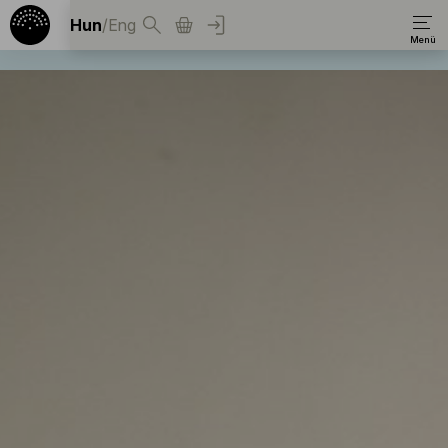
Hun
/
Eng