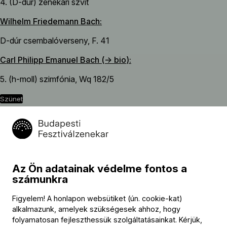
4. (D-dúr) zenekari szvit
Wilhelm Friedemann Bach:
D-dúr csembalóverseny, F. 41
Carl Philipp Emanuel Bach (→
bio
):
5. (h-moll) szimfónia, Wq 182/5
szünet
Johann Sebastian Bach (→
bio
):
d-moll hegedűverseny, BWV 1052R (Midori Seiler
rekonstrukciója)
Az Ön adatainak védelme fontos a
Non sa che sia dolore – kantáta, BWV 209
számunkra
Figyelem! A honlapon websütiket (ún. cookie-kat)
alkalmazunk, amelyek szükségesek ahhoz, hogy
Közreműködők
folyamatosan fejleszthessük szolgáltatásainkat. Kérjük,