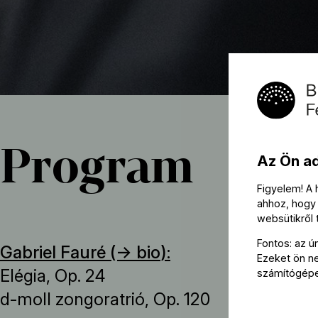
Program
Az Ön a
Figyelem! A
ahhoz, hogy 
websütikről
Fontos: az ú
Gabriel Fauré (→
bio
):
Ezeket ön nem
Elégia, Op. 24
számítógép
d-moll zongoratrió, Op. 120