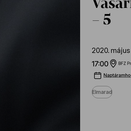
Vasár
– 5
2020.
május
17:00
BFZ P
Naptáramho
Elmarad