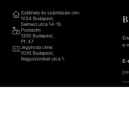
Kapcsolat
Székhely és számlázási cím:
B
1034 Budapest,
Selmeci utca 14–16.
Postacím:
1300 Budapest,
Ért
Pf. 47
e-m
Jegyiroda címe:
1036 Budapest,
Nagyszombat utca 1.
E
+36 1 489 4330
F