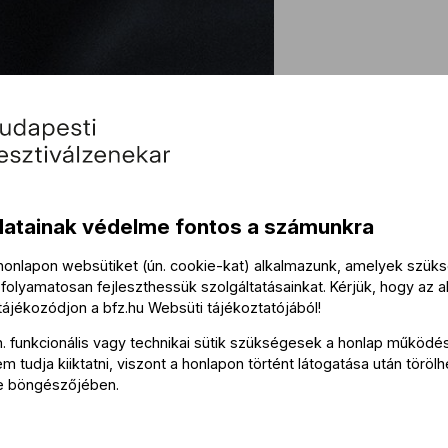
Köz
datainak védelme fontos a számunkra
Közre
 honlapon websütiket (ún. cookie-kat) alkalmazunk, amelyek szü
folyamatosan fejleszthessük szolgáltatásainkat. Kérjük, hogy az a
 tájékozódjon a
bfz.hu
Websüti tájékoztatójából
!
Lesták
n. funkcionális vagy technikai sütik szükségesek a honlap működé
Szlávi
 tudja kiiktatni, viszont a honlapon történt látogatása után törölh
Rajncs
e böngészőjében.
Mahdi