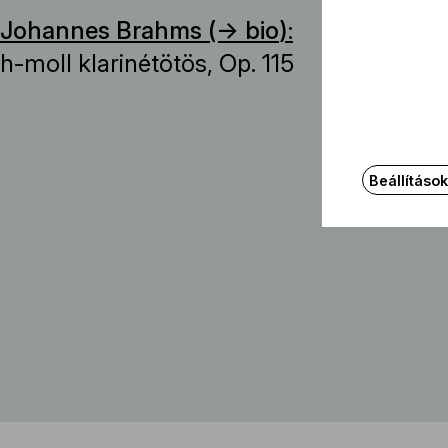
Johannes Brahms (→
bio
):
h-moll klarinétötös, Op. 115
Beállításo