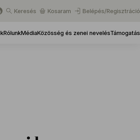
Keresés
Kosaram
Belépés/Regisztráció
ek
Rólunk
Média
Közösség és zenei nevelés
Támogatás