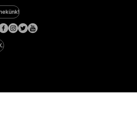
al
 nekünk!
a
lak
K.