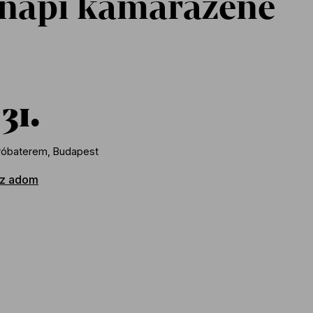
napi kamarazene
31
róbaterem, Budapest
z adom