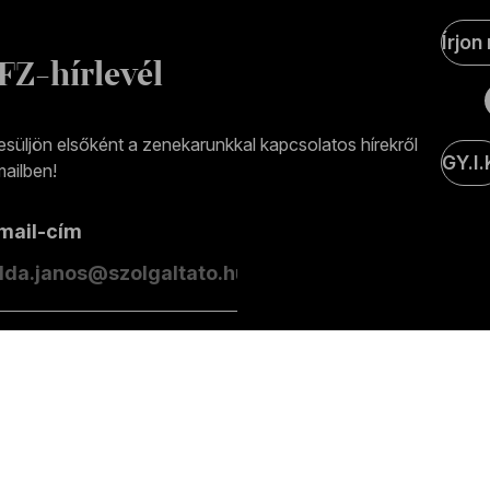
Soci
Írjon
Medi
FZ-hírlevél
olda
esüljön elsőként a zenekarunkkal kapcsolatos hírekről
GY.I.
ailben!
-mail-cím
eliratkozás