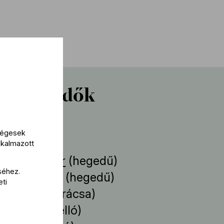
reműködők
működik
kségesek
lkalmazott
 Bedő Eszter
(hegedű)
séhez.
k Zsuzsanna
(hegedű)
eti
ák István
(brácsa)
 Kousay
(cselló)