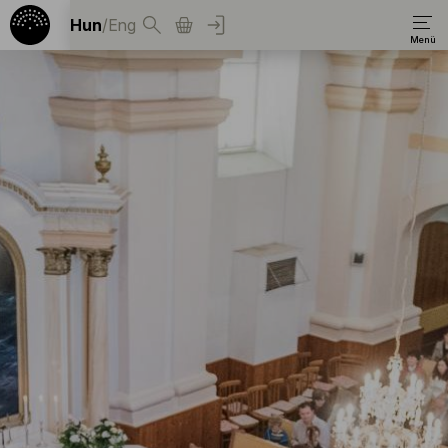
Hun
/
Eng