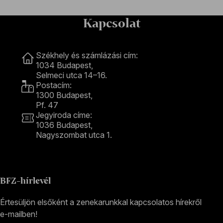
Kapcsolat
Kapcsolat
Székhely és számlázási cím:
1034 Budapest,
Selmeci utca 14–16.
Postacím:
1300 Budapest,
Pf. 47
Jegyiroda címe:
1036 Budapest,
Nagyszombat utca 1.
+36 1 489 4330
BFZ-hírlevél
Értesüljön elsőként a zenekarunkkal kapcsolatos hírekről
e-mailben!