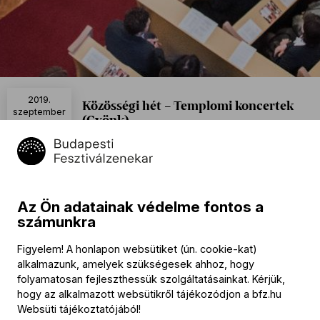
2019.
Közösségi hét – Templomi koncertek
szeptember
(Gyönk)
7
17:30
Evangélikus templom, Gyönk
Naptáramhoz adom
Az Ön adatainak védelme fontos a
Program
számunkra
Figyelem! A honlapon websütiket (ún. cookie-kat)
Johann Sebastian Bach (→
bio
):
alkalmazunk, amelyek szükségesek ahhoz, hogy
„Ihr, die ihr euch von Christo nennet”, BWV 164
folyamatosan fejleszthessük szolgáltatásainkat. Kérjük,
„Wer nur den lieben Gott läßt walten”, BWV 93
hogy az alkalmazott websütikről tájékozódjon a
bfz.hu
Websüti tájékoztatójából
!