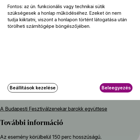
Fontos: az ún. funkcionális vagy technikai sütik
Közreműködők
szükségesek a honlap működéséhez. Ezeket ön nem
tudja kiiktatni, viszont a honlapon történt látogatása után
törölheti számítógépe böngészőjében.
Vezető
Lesták Bedő Eszter
(hegedű)
Énekesek
Kovács Ágnes
(szoprán)
Gavodi Zoltán
(alt)
Mészáros Péter
(tenor)
Cser Krisztián
(basszus)
Beállítások kezelése
Beleegyezés
Közreműködik
A Budapesti Fesztiválzenekar barokk együttese
További információ
Az esemény körülbelül 150 perc hosszúságú.