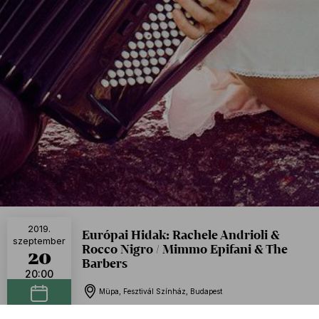
2019.
Európai Hidak: Rachele Andrioli &
szeptember
Rocco Nigro / Mimmo Epifani & The
20
Barbers
20:00
Müpa, Fesztivál Színház, Budapest
Naptáramhoz adom