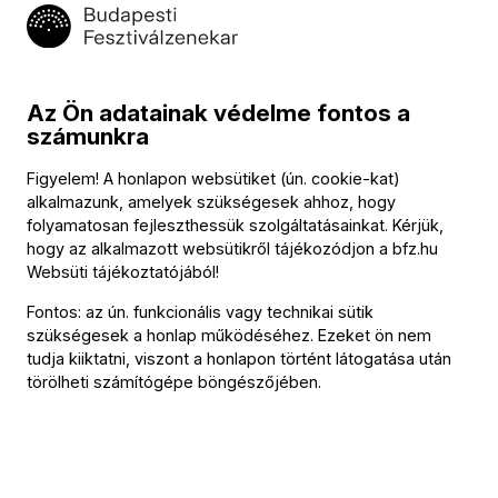
Program
Az Ön adatainak védelme fontos a
számunkra
Közreműködők
Figyelem! A honlapon websütiket (ún. cookie-kat)
alkalmazunk, amelyek szükségesek ahhoz, hogy
folyamatosan fejleszthessük szolgáltatásainkat. Kérjük,
Közreműködik
hogy az alkalmazott websütikről tájékozódjon a
bfz.hu
Websüti tájékoztatójából
!
Rachele Andrioli
Rocco Nigro
Fontos: az ún. funkcionális vagy technikai sütik
Mimmo Epifani & The Barbers
szükségesek a honlap működéséhez. Ezeket ön nem
tudja kiiktatni, viszont a honlapon történt látogatása után
További információ
törölheti számítógépe böngészőjében.
Az esemény körülbelül 150 perc hosszúságú.