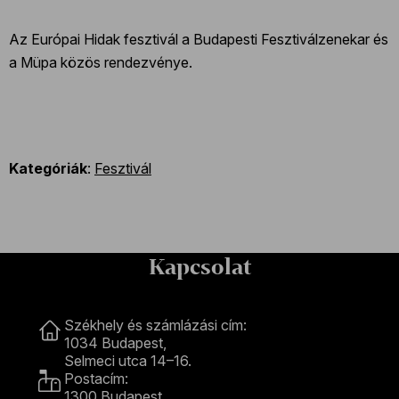
Az Európai Hidak fesztivál a Budapesti Fesztiválzenekar és
a Müpa közös rendezvénye.
Kategóriák
:
Fesztivál
Kapcsolat
Kapcsolat
Székhely és számlázási cím:
1034 Budapest,
Selmeci utca 14–16.
Postacím:
1300 Budapest,