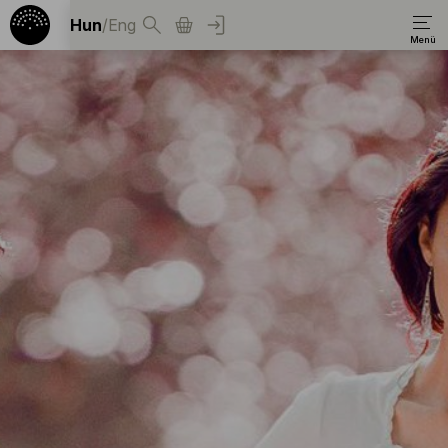
Hun
/
Eng