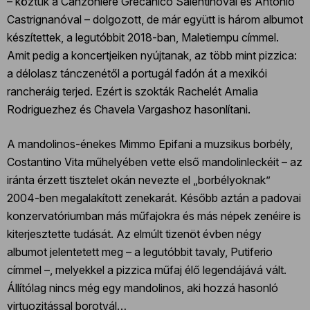
– köztük a Canzoniere Grecanico Salentinóval és Antonio
Castrignanóval – dolgozott, de már együtt is három albumot
készítettek, a legutóbbit 2018-ban, Maletiempu címmel.
Amit pedig a koncertjeiken nyújtanak, az több mint pizzica:
a délolasz tánczenétől a portugál fadón át a mexikói
rancheráig terjed. Ezért is szokták Rachelét Amalia
Rodriguezhez és Chavela Vargashoz hasonlítani.
A mandolinos-énekes Mimmo Epifani a muzsikus borbély,
Costantino Vita műhelyében vette első mandolinleckéit – az
iránta érzett tisztelet okán nevezte el „borbélyoknak”
2004-ben megalakított zenekarát. Később aztán a padovai
konzervatóriumban más műfajokra és más népek zenéire is
kiterjesztette tudását. Az elmúlt tizenöt évben négy
albumot jelentetett meg – a legutóbbit tavaly, Putiferio
címmel –, melyekkel a pizzica műfaj élő legendájává vált.
Állítólag nincs még egy mandolinos, aki hozzá hasonló
virtuozitással borotvál…