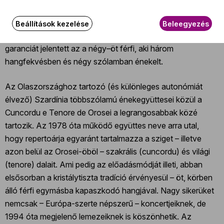
többszólamú éneklés több évszázados hagyománya.
Alapvetően mindig is a férfiak dolgának számított, és nem
Beállítások kezelése
Beleegyezés
igényelt hangszeres kíséretet, rendkívüli hatására pedig
garanciát jelentett az a négy–öt férfi, aki három
hangfekvésben és négy szólamban énekelt.
Az Olaszországhoz tartozó (és különleges autonómiát
élvező) Szardínia többszólamú énekegyüttesei közül a
Cuncordu e Tenore de Orosei a legrangosabbak közé
tartozik. Az 1978 óta működő együttes neve arra utal,
hogy repertoárja egyaránt tartalmazza a sziget – illetve
azon belül az Orosei-öböl – szakrális (cuncordu) és világi
(tenore) dalait. Ami pedig az előadásmódját illeti, abban
elsősorban a kristálytiszta tradíció érvényesül – öt, körben
álló férfi egymásba kapaszkodó hangjával. Nagy sikerüket
nemcsak – Európa-szerte népszerű – koncertjeiknek, de
1994 óta megjelenő lemezeiknek is köszönhetik. Az