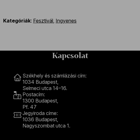
Kategóriák
:
Fesztivál
,
Ingyenes
Kapcsolat
Kapcsolat
Székhely és számlázási cím:
1034 Budapest,
Selmeci utca 14–16.
Postacím:
1300 Budapest,
Pf. 47
Jegyiroda címe:
1036 Budapest,
Nagyszombat utca 1.
+36 1 489 4330