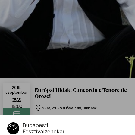
2019.
Európai Hidak: Cuncordu e Tenore de
szeptember
Orosei
22
18:00
Müpa, Átrium (Előcsarnok), Budapest
Naptáramhoz adom