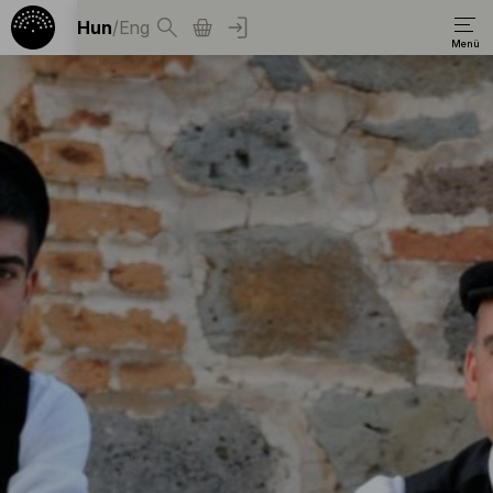
Hun
/
Eng