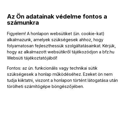
Program
Az Ön adatainak védelme fontos a
számunkra
Közreműködők
Figyelem! A honlapon websütiket (ún. cookie-kat)
alkalmazunk, amelyek szükségesek ahhoz, hogy
folyamatosan fejleszthessük szolgáltatásainkat. Kérjük,
Közreműködik
hogy az alkalmazott websütikről tájékozódjon a
bfz.hu
Cuncordu e Tenore de Orosei
Websüti tájékoztatójából
!
Fontos: az ún. funkcionális vagy technikai sütik
További információ
szükségesek a honlap működéséhez. Ezeket ön nem
tudja kiiktatni, viszont a honlapon történt látogatása után
Az esemény körülbelül 150 perc hosszúságú.
törölheti számítógépe böngészőjében.
Az eseményről
Korzika és Szardínia hegyekkel borított szigeteinek zenei
kultúrájában szinte háborítatlan formában maradt meg a