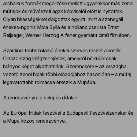
archaikus formák megőrzése mellett ugyanakkor más zenei
műfajok és művészeti ágak képviselői előtt is nyitottak.
Olyan hírességekkel dolgoztak együtt, mint a szenegáli
énekes-ngonis Mola Sylla és a holland csellista Ernst
Reijseger, Werner Herzog A fehér gyémánt című filmjében.
Szardínia többszólamú énekei szerves részét alkotják
Olaszország világzenéjének, amelyről nélkülük csak
hiányos képet alkothatnánk. Szerencsére – az országba
vezető zenei hidak többi előadójához hasonlóan – a műfaj
legavatottabb tolmácsa érkezik a Müpába.
A rendezvényre a belépés díjtalan.
Az Európai Hidak fesztivál a Budapesti Fesztiválzenekar és
a Müpa közös rendezvénye.