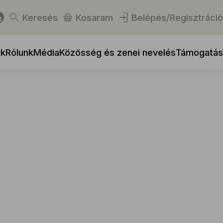
Keresés
Kosaram
Belépés/Regisztráció
ek
Rólunk
Média
Közösség és zenei nevelés
Támogatás