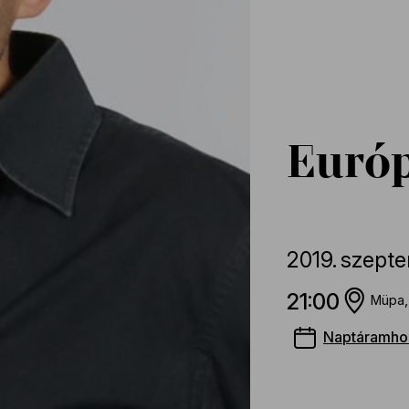
Európ
2019.
szept
21:00
Müpa,
Naptáramho