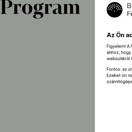
Program
Az Ön a
Figyelem! A
ahhoz, hogy 
websütikről
Fontos: az ú
Ezeket ön nem
számítógép