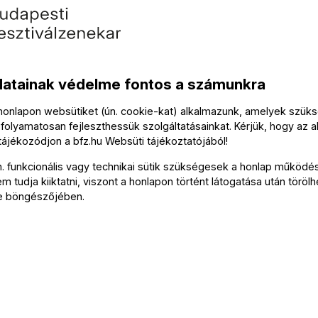
Közre
Letizia 
datainak védelme fontos a számunkra
Liwen 
 honlapon websütiket (ún. cookie-kat) alkalmazunk, amelyek szü
Nicola
folyamatosan fejleszthessük szolgáltatásainkat. Kérjük, hogy az a
 tájékozódjon a
bfz.hu
Websüti tájékoztatójából
!
Erik Bo
n. funkcionális vagy technikai sütik szükségesek a honlap működé
Luca M
 tudja kiiktatni, viszont a honlapon történt látogatása után törölh
e böngészőjében.
Tová
Az ese