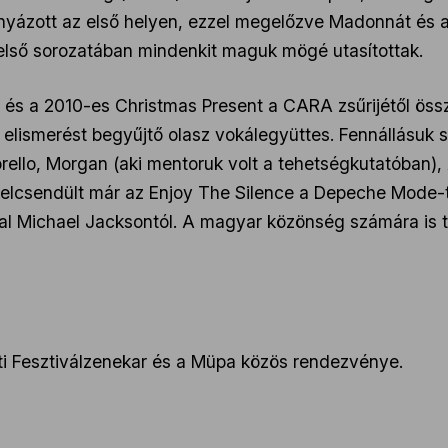
anyázott az első helyen, ezzel megelőzve Madonnát és 
első sorozatában mindenkit maguk mögé utasítottak.
s a 2010-es Christmas Present a CARA zsűrijétől összes
bb elismerést begyűjtő olasz vokálegyüttes. Fennállásuk
orello, Morgan (aki mentoruk volt a tehetségkutatóban),
elcsendült már az Enjoy The Silence a Depeche Mode-tó
nal Michael Jacksontól. A magyar közönség számára is 
ti Fesztiválzenekar és a Müpa közös rendezvénye.