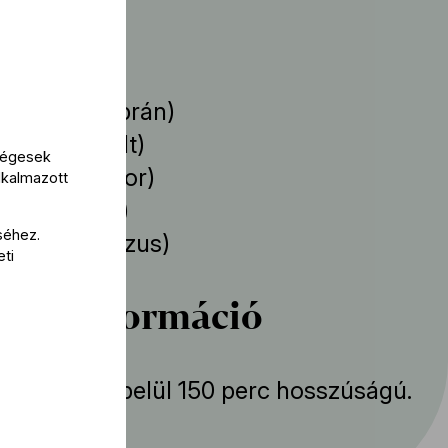
működik
Poltini
(szoprán)
Magnatta
(alt)
kségesek
 Nastos
(tenor)
lkalmazott
sio
(bariton)
séhez.
oretti
(basszus)
eti
bbi információ
mény körülbelül 150 perc hosszúságú.