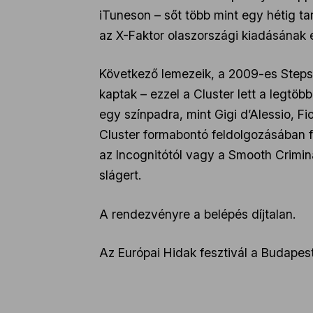
iTuneson – sőt több mint egy hétig t
az X-Faktor olaszországi kiadásának 
Következő lemezeik, a 2009-es Steps é
kaptak – ezzel a Cluster lett a legtö
egy színpadra, mint Gigi d’Alessio, Fi
Cluster formabontó feldolgozásában f
az Incognitótól vagy a Smooth Crimi
slágert.
A rendezvényre a belépés díjtalan.
Az Európai Hidak fesztivál a Budapes