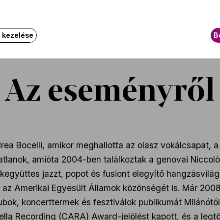
k kezelése
B
Az eseményről
drea Bocelli, amikor meghallotta az olasz vokálcsapat, a
atatlanok, amióta 2004-ben találkoztak a genovai Nicco
nekegyüttes jazzt, popot és fusiont elegyítő hangzásvi
 az Amerikai Egyesült Államok közönségét is. Már 200
lubok, koncerttermek és fesztiválok publikumát Milánótó
 Recording (CARA) Award-jelölést kapott, és a legtöbb