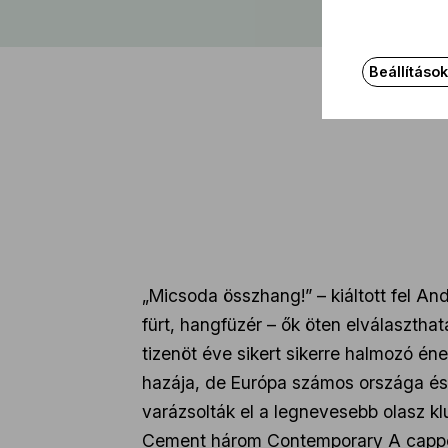
Beállításo
„Micsoda összhang!” – kiáltott fel An
fürt, hangfüzér – ők öten elválaszth
tizenöt éve sikert sikerre halmozó é
hazája, de Európa számos országa és
varázsolták el a legnevesebb olasz k
Cement három Contemporary A cappella