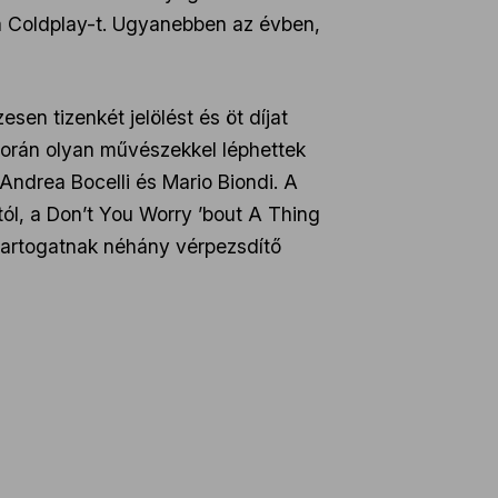
a Coldplay-t. Ugyanebben az évben,
en tizenkét jelölést és öt díjat
 során olyan művészekkel léphettek
 Andrea Bocelli és Mario Biondi. A
l, a Don’t You Worry ’bout A Thing
tartogatnak néhány vérpezsdítő