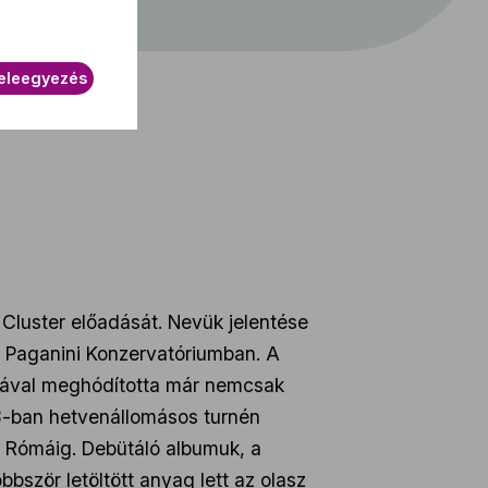
eleegyezés
 Cluster előadását. Nevük jelentése
lò Paganini Konzervatóriumban. A
lágával meghódította már nemcsak
8-ban hetvenállomásos turnén
l Rómáig. Debütáló albumuk, a
ször letöltött anyag lett az olasz