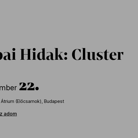
ai Hidak: Cluster
22
ember
 Átrium (Előcsarnok), Budapest
z adom