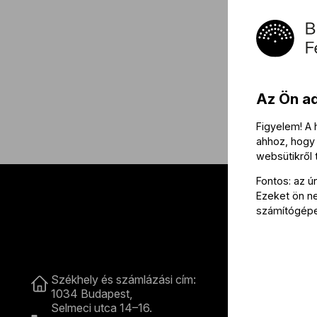
Az Ön a
Figyelem! A
ahhoz, hogy 
websütikről
Fontos: az ú
Ezeket ön nem
számítógép
Kapcsolat
Székhely és számlázási cím:
B
1034 Budapest,
Selmeci utca 14–16.