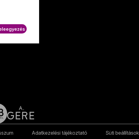
K.
eleegyezés
sszum
Adatkezelési tájékoztató
Süti beállítások