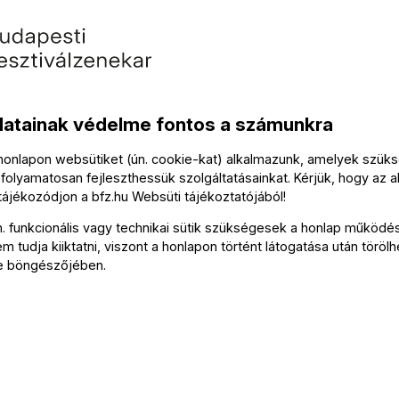
datainak védelme fontos a számunkra
 honlapon websütiket (ún. cookie-kat) alkalmazunk, amelyek szü
folyamatosan fejleszthessük szolgáltatásainkat. Kérjük, hogy az a
 tájékozódjon a
bfz.hu
Websüti tájékoztatójából
!
Kapcsolat
n. funkcionális vagy technikai sütik szükségesek a honlap működé
 tudja kiiktatni, viszont a honlapon történt látogatása után törölh
e böngészőjében.
Soci
Írjon
Medi
FZ-hírlevél
olda