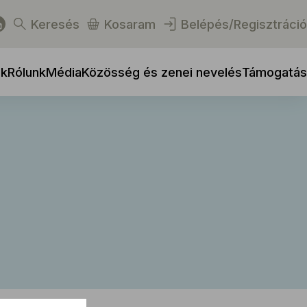
Keresés
Kosaram
Belépés/Regisztráció
ek
Rólunk
Média
Közösség és zenei nevelés
Támogatás