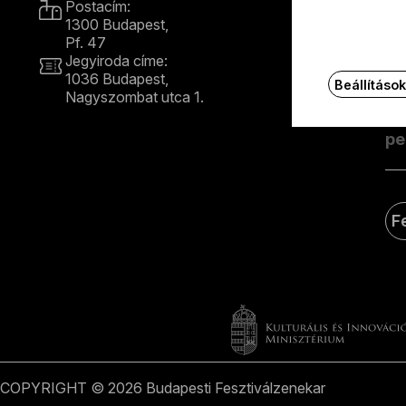
Postacím:
1300 Budapest,
Ért
Pf. 47
e-m
Jegyiroda címe:
1036 Budapest,
Beállításo
Nagyszombat utca 1.
E
+36 1 489 4330
F
COPYRIGHT © 2026 Budapesti Fesztiválzenekar