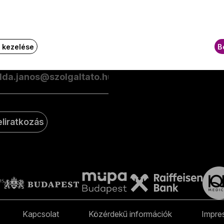
esüljön elsőként a zenekarunkkal kapcsolatos hírekről
GY.I.
ailben!
k kezelése
B
-mail-cím
eliratkozás
Kapcsolat
Közérdekű információk
Impre