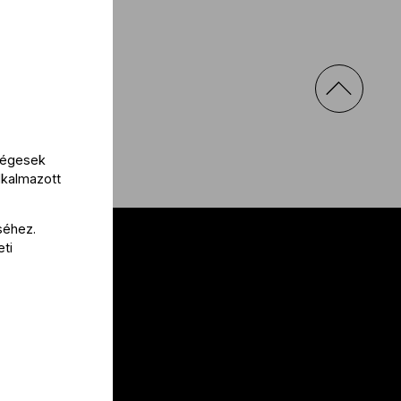
kségesek
lkalmazott
séhez.
eti
al
 nekünk!
a
lak