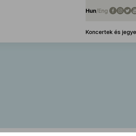
Hun
/
Eng
Koncertek és jegy