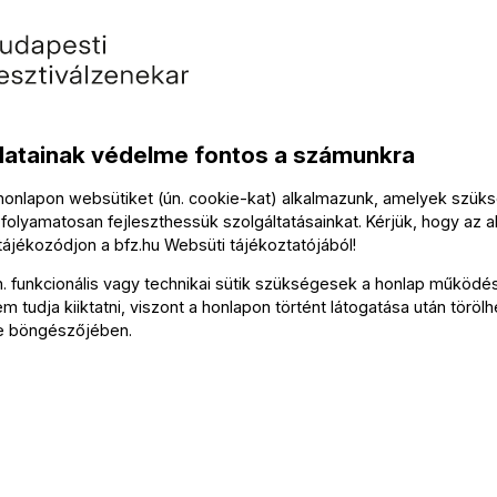
datainak védelme fontos a számunkra
 honlapon websütiket (ún. cookie-kat) alkalmazunk, amelyek szü
folyamatosan fejleszthessük szolgáltatásainkat. Kérjük, hogy az a
 tájékozódjon a
bfz.hu
Websüti tájékoztatójából
!
Kapcsolat
n. funkcionális vagy technikai sütik szükségesek a honlap működé
 tudja kiiktatni, viszont a honlapon történt látogatása után törölh
e böngészőjében.
Soci
Írjon
Medi
FZ-hírlevél
olda