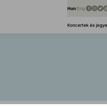
Hun
/
Eng
Koncertek és jegy