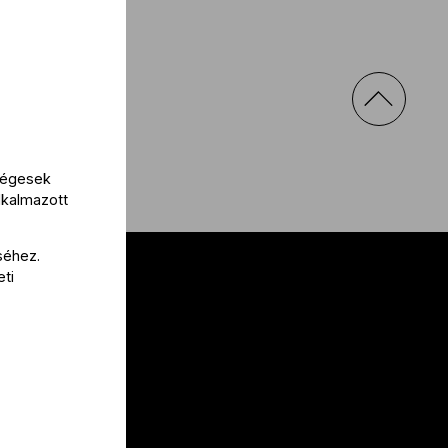
kségesek
lkalmazott
séhez.
eti
al
 nekünk!
a
lak