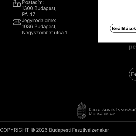
Postacím:
1300 Budapest,
Ért
Pf. 47
e-m
Jegyiroda címe:
1036 Budapest,
Beállításo
Nagyszombat utca 1.
E
+36 1 489 4330
F
COPYRIGHT © 2026 Budapesti Fesztiválzenekar