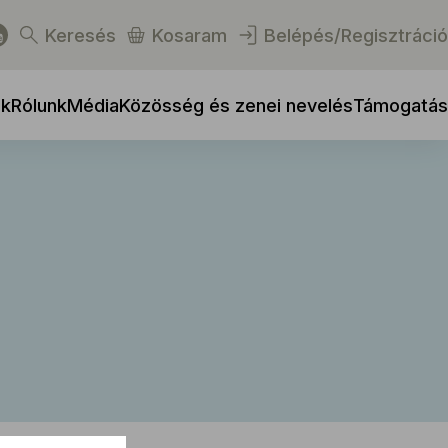
Keresés
Kosaram
Belépés/Regisztráció
ek
Rólunk
Média
Közösség és zenei nevelés
Támogatás