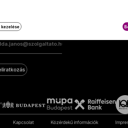
esüljön elsőként a zenekarunkkal kapcsolatos hírekről
GY.I.
ailben!
k kezelése
B
-mail-cím
eliratkozás
Kapcsolat
Közérdekű információk
Impre