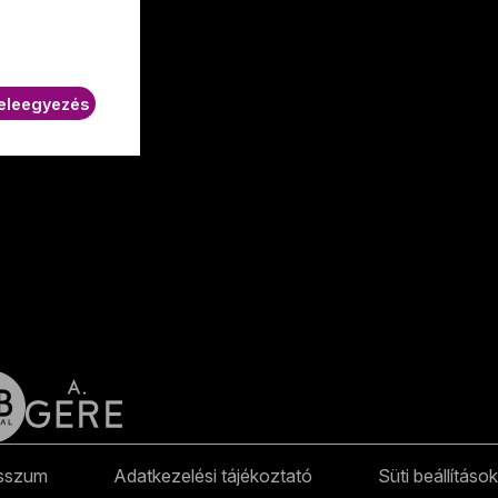
K.
eleegyezés
sszum
Adatkezelési tájékoztató
Süti beállítások