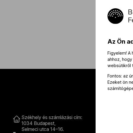
Az Ön a
Figyelem! A
ahhoz, hogy 
websütikről
Fontos: az ú
Ezeket ön nem
számítógép
Kapcsolat
Székhely és számlázási cím:
B
1034 Budapest,
Selmeci utca 14–16.