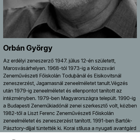
Orbán György
Az erdélyi zeneszerző 1947. július 12-én született,
Marosvásárhelyen. 1968-tól 1973-ig a Kolozsvári
Zeneművészeti Főiskolán Toduþãnál és Eisikovitsnál
zeneszerzést, Jagamasnál zeneelméletet tanult.Végzés
után 1979-ig zeneelméletet és ellenpontot tanított az
intézményben. 1979-ben Magyarországra települt. 1990-ig
a Budapesti Zeneműkiadónál zenei szerkesztő volt, közben
1982-től a Liszt Ferenc Zeneművészeti Főiskolán
zeneelméletet és zeneszerzést tanított. 1991-ben Bartók-
Pásztory-díjjal tüntették ki. Korai stílusa a nyugati avantgárd
technikákhoz áll közel, ez leginkább 1979-ben írott Triple