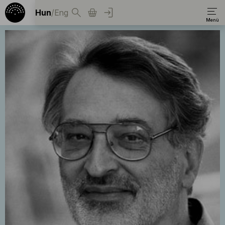
Hun
/
Eng