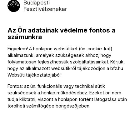
Sextetjében figyelhető meg, amelyet 1989-ben a Párizsi
Nemzetközi Zeneszerző Versenyre adott be. Az 1980-as
évek közepe táján a neoromantikus stílus felé fordult. A
magyar kórushagyományhoz kapcsolódó, részben
Az Ön adatainak védelme fontos a
liturgikus célra írott kórusművei jazz-szerű elemeket
számunkra
tartalmaznak, sok dala és kórusa groteszk, humoros
karakterű. Kilenc zenekar- vagy orgonakíséretes misét írt,
Figyelem! A honlapon websütiket (ún. cookie-kat)
számos kórusművet, szólódalt komponált. Zenekari művei
alkalmazunk, amelyek szükségesek ahhoz, hogy
folyamatosan fejleszthessük szolgáltatásainkat. Kérjük,
közül két Szerenádja emelkedik ki, kamaraműveit általában
hogy az alkalmazott websütikről tájékozódjon a
bfz.hu
vonós-zongora összeállításra írta. Zongorára három-
Websüti tájékoztatójából
!
három szvitet, illetve szonátát komponált.
Fontos: az ún. funkcionális vagy technikai sütik
szükségesek a honlap működéséhez. Ezeket ön nem
tudja kiiktatni, viszont a honlapon történt látogatása után
törölheti számítógépe böngészőjében.
Kapcsolat
Kapcsolat
Székhely és számlázási cím:
1034 Budapest,