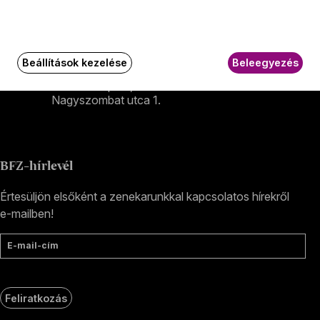
Selmeci utca 14–16.
Postacím:
1300 Budapest,
Pf. 47
Beállítások kezelése
Beleegyezés
Jegyiroda címe:
1036 Budapest,
Nagyszombat utca 1.
+36 1 489 4330
BFZ-hírlevél
Értesüljön elsőként a zenekarunkkal kapcsolatos hírekről
e-mailben!
E-mail-cím
Feliratkozás