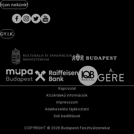
Social
Írjon nekünk!
Media
oldalak
GY.I.K.
Kapcsolat
Közérdekű információk
Impresszum
Adatkezelési tájékoztató
Süti beállítások
COPYRIGHT © 2026 Budapesti Fesztiválzenekar