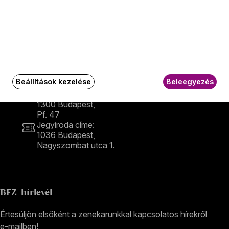
Kapcsolat
Kapcsolat
Székhely és számlázási cím:
1034 Budapest,
Beállítások kezelése
Beleegyezés
Selmeci utca 14–16.
Postacím:
1300 Budapest,
Pf. 47
Jegyiroda címe:
1036 Budapest,
Nagyszombat utca 1.
+36 1 489 4330
BFZ-hírlevél
Értesüljön elsőként a zenekarunkkal kapcsolatos hírekről
e-mailben!