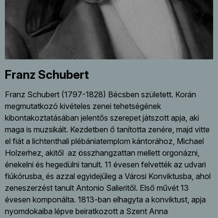
Franz Schubert
Franz Schubert (1797-1828) Bécsben született. Korán
megmutatkozó kivételes zenei tehetségének
kibontakoztatásában jelentős szerepet játszott apja, aki
maga is muzsikált. Kezdetben ő tanította zenére, majd vitte
el fiát a lichtenthali plébániatemplom kántorához, Michael
Holzerhez, akitől az összhangzattan mellett orgonázni,
énekelni és hegedülni tanult. 11 évesen felvették az udvari
fiúkórusba, és azzal egyidejűleg a Városi Konviktusba, ahol
zeneszerzést tanult Antonio Salieritől. Első művét 13
évesen komponálta. 1813-ban elhagyta a konviktust, apja
nyomdokaiba lépve beiratkozott a Szent Anna