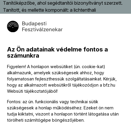
Tanítóképzőbe, ahol segédtanítói bizonyítványt szerzett.
Tanított, és mellette komponált: a lichtenthali
plébániatemplom centenáriumi hangversenyén 17 éves
fejjel vezényelte saját F-dúr miséjét. Esterházy János gróf
meghívására 1818 nyarát Magyarországon töltötte, a
Garam-parti Zselizen, ahol a gróf két leányát tanította.
Ismeretségbe került néhány bécsi arisztokrata családdal,
Az Ön adatainak védelme fontos a
szalonjaikban elhangzott egy-két dala és kamaraműve (a
számunkra
zongoraszólamot mindig maga játszotta), zenekarra írott
műveinek zömét azonban élő előadásban egyszer sem
Figyelem! A honlapon websütiket (ún. cookie-kat)
hallotta. Szerzői estje is csak egy volt, 1828-ban, halálának
alkalmazunk, amelyek szükségesek ahhoz, hogy
folyamatosan fejleszthessük szolgáltatásainkat. Kérjük,
évében. Gazdag életművet hagyott az utókorra, több mint
hogy az alkalmazott websütikről tájékozódjon a
bfz.hu
hatszáz dalt, szimfóniákat, operákat, zongoradarabokat,
Websüti tájékoztatójából
!
egyházi műveket írt és nagyszámú kamarazenei művet
komponált.1828-ban, fiatalon, 31 éves korában halt meg,
Fontos: az ún. funkcionális vagy technikai sütik
végakarata szerint Beethoven sírjának közelében temették
szükségesek a honlap működéséhez. Ezeket ön nem
tudja kiiktatni, viszont a honlapon történt látogatása után
el.
törölheti számítógépe böngészőjében.