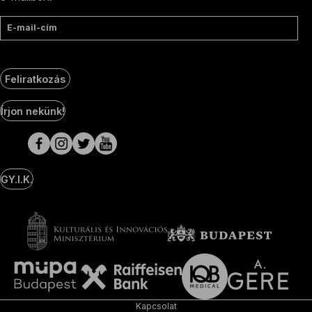
E-mail-cím
Feliratkozás
Social
Írjon nekünk!
Media
oldalak
GY.I.K.
Kapcsolat