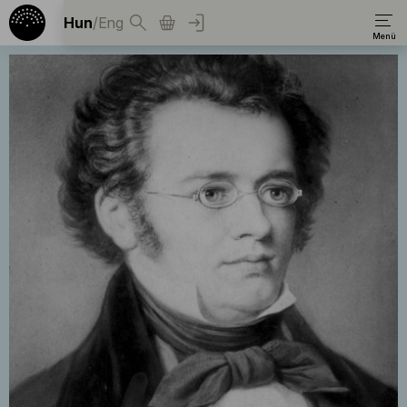
Hun
/
Eng