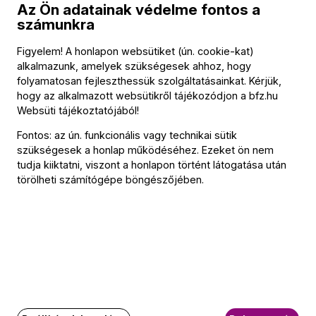
Az Ön adatainak védelme fontos a
számunkra
BFZ-hírlevél
Figyelem! A honlapon websütiket (ún. cookie-kat)
alkalmazunk, amelyek szükségesek ahhoz, hogy
Értesüljön elsőként a zenekarunkkal kapcsolatos hírekről
folyamatosan fejleszthessük szolgáltatásainkat. Kérjük,
e-mailben!
hogy az alkalmazott websütikről tájékozódjon a
bfz.hu
Websüti tájékoztatójából
!
E-mail-cím
Fontos: az ún. funkcionális vagy technikai sütik
szükségesek a honlap működéséhez. Ezeket ön nem
tudja kiiktatni, viszont a honlapon történt látogatása után
Feliratkozás
törölheti számítógépe böngészőjében.
Social
Írjon nekünk!
Media
oldalak
GY.I.K.