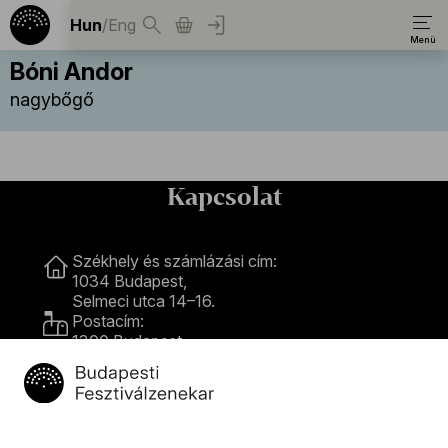
Hun
/
Eng
Bóni Andor
nagybőgő
Kapcsolat
Kapcsolat
Székhely és számlázási cím:
1034 Budapest,
Selmeci utca 14–16.
Postacím:
1300 Budapest,
Pf. 47
Jegyiroda címe:
1036 Budapest,
Nagyszombat utca 1.
+36 1 489 4330