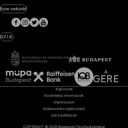
Social
Írjon nekünk!
Media
oldalak
GY.I.K.
Kapcsolat
Közérdekű információk
Impresszum
Adatkezelési tájékoztató
Süti beállítások
COPYRIGHT © 2026 Budapesti Fesztiválzenekar