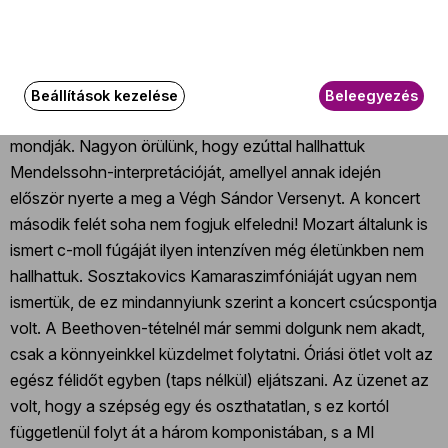
során olyan ellenálhatatlanul szabadultak fel az energiák,
hogy azokkal feltöltődve talán a közönség is kihúzza
valahogy szeptemberig a nyári szünetet. Kádár István
valószínűleg a BFZ egyik legszerényebb művésze. Tudjuk
Beállítások kezelése
Beleegyezés
azt is, hogy népzenében ő a „Király”, ahogy azt pestiesen
mondják. Nagyon örülünk, hogy ezúttal hallhattuk
Mendelssohn-interpretációját, amellyel annak idején
először nyerte a meg a Végh Sándor Versenyt. A koncert
második felét soha nem fogjuk elfeledni! Mozart általunk is
ismert c-moll fúgáját ilyen intenzíven még életünkben nem
hallhattuk. Sosztakovics Kamaraszimfóniáját ugyan nem
ismertük, de ez mindannyiunk szerint a koncert csúcspontja
volt. A Beethoven-tételnél már semmi dolgunk nem akadt,
csak a könnyeinkkel küzdelmet folytatni. Óriási ötlet volt az
egész félidőt egyben (taps nélkül) eljátszani. Az üzenet az
volt, hogy a szépség egy és oszthatatlan, s ez kortól
függetlenül folyt át a három komponistában, s a MI