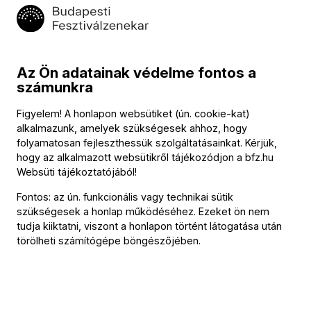
„Köszönöm újra az élményt, mindig örömünnep a
készülődés, amellyel az indulást megelőző óráim telnek. A
Concertino koncerten hallott művek közül a legnagyobb
Az Ön adatainak védelme fontos a
számunkra
élményt a Sosztakovics-mű szenvedélyessége és
végletekig ható érzelmi hullámvasútja jelentette. Bevallom,
Figyelem! A honlapon websütiket (ún. cookie-kat)
nem nagyon ismerem a szerző munkásságát, de annyira
alkalmazunk, amelyek szükségesek ahhoz, hogy
eleven és magával ragadó volt az előadáson, hogy
folyamatosan fejleszthessük szolgáltatásainkat. Kérjük,
hogy az alkalmazott websütikről tájékozódjon a
bfz.hu
elhatároztam: barátkozást kezdek vele. Köszönöm, hogy
Websüti tájékoztatójából
!
elvezetnek a művészetükkel általam ismeretlen tájakra, mert
rengeteg felfedezni való van ott is. Nagyon hálás vagyok
Fontos: az ún. funkcionális vagy technikai sütik
szükségesek a honlap működéséhez. Ezeket ön nem
azért az érzelmi földindulásért, amit a koncertjük okozott
tudja kiiktatni, viszont a honlapon történt látogatása után
bennem.”
törölheti számítógépe böngészőjében.
„A koncert méltán koronázta meg az egész 2025–26-os
gyönyörű évadot! Koncertmesterünk, Daniel Bard
fantasztikusan vezette a zenekart, amelyből az egész este