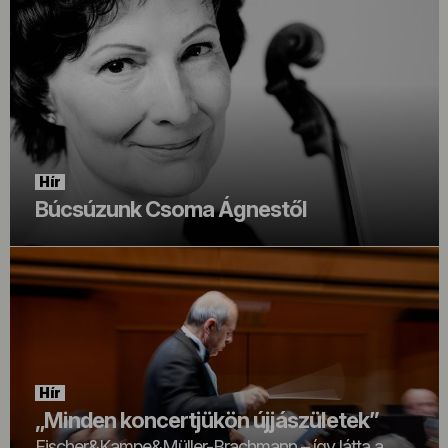
Hír
Búcsúzunk Csoma Ágnestől
Hír
„Minden koncertjükön újjászületek”
Fischer&Kampe&Müller-Brachmann – így látta a