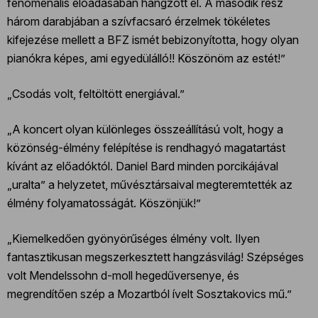
fenomenális előadásában hangzott el. A második rész
három darabjában a szívfacsaró érzelmek tökéletes
kifejezése mellett a BFZ ismét bebizonyította, hogy olyan
pianókra képes, ami egyedülálló!! Köszönöm az estét!”
„Csodás volt, feltöltött energiával.”
„A koncert olyan különleges összeállítású volt, hogy a
közönség-élmény felépítése is rendhagyó magatartást
kívánt az előadóktól. Daniel Bard minden porcikájával
„uralta” a helyzetet, művésztársaival megteremtették az
élmény folyamatosságát. Köszönjük!”
„Kiemelkedően gyönyörűséges élmény volt. Ilyen
fantasztikusan megszerkesztett hangzásvilág! Szépséges
volt Mendelssohn d-moll hegedűversenye, és
megrendítően szép a Mozartból ívelt Sosztakovics mű.”