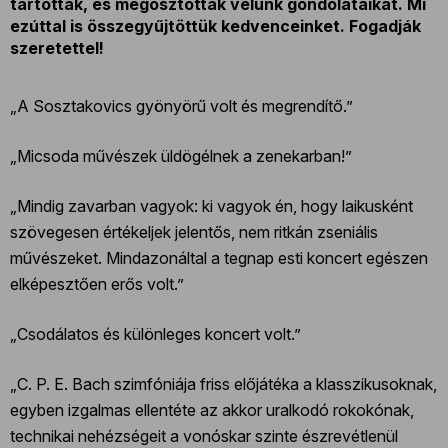
tartottak, és megosztották velünk gondolataikat. Mi
ezúttal is összegyűjtöttük kedvenceinket. Fogadják
szeretettel!
„A Sosztakovics gyönyörű volt és megrendítő.”
„Micsoda művészek üldögélnek a zenekarban!”
„Mindig zavarban vagyok: ki vagyok én, hogy laikusként
szövegesen értékeljek jelentős, nem ritkán zseniális
művészeket. Mindazonáltal a tegnap esti koncert egészen
elképesztően erős volt.”
„Csodálatos és különleges koncert volt.”
„C. P. E. Bach szimfóniája friss előjátéka a klasszikusoknak,
egyben izgalmas ellentéte az akkor uralkodó rokokónak,
technikai nehézségeit a vonóskar szinte észrevétlenül