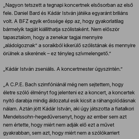
„Nagyon tetszett a tegnapi koncertnek elsősorban az első
fele. Daniel Bard és Kádár István játéka egyaránt briliáns
volt. A BFZ egyik erőssége épp az, hogy gyakorlatilag
bármelyik tagját kiállíthatja szólistaként. Nem először
tapasztalom, hogy a zenekar tagjai mennyire
„aládolgoznak” a soraikból kikerülő szólistának és mennyire
örülnek a sikerének – ez tényleg szívmelengető.”
„Kádár István zseniális. A koncertmester úgyszintén.”
„A C.P.E. Bach szimfóniánál még nem sejtettem, hogy
életre szóló élményt fog jelenteni ez a koncert, a koncertek
nyitó darabja mindig áldozatul esik kicsit a ráhangolódásnak
nálam. Aztán jött Kádár István, aki úgy játszotta a fiatalkori
Mendelssohn-hegedűversenyt, hogy az ember sem azt
nem értette, hogy miért nem adják elő ezt a művet
gyakrabban, sem azt, hogy miért nem a szólókarriert