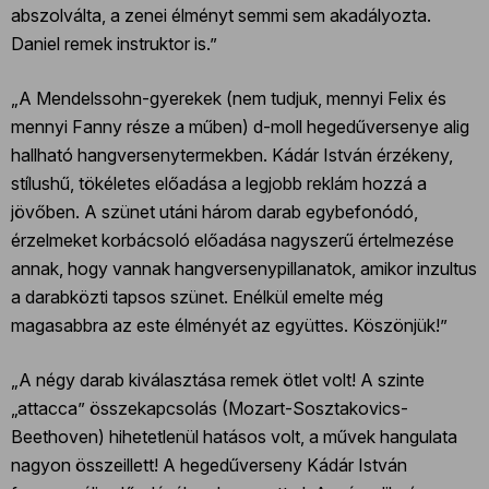
abszolválta, a zenei élményt semmi sem akadályozta.
Daniel remek instruktor is.”
„A Mendelssohn-gyerekek (nem tudjuk, mennyi Felix és
mennyi Fanny része a műben) d-moll hegedűversenye alig
hallható hangversenytermekben. Kádár István érzékeny,
stílushű, tökéletes előadása a legjobb reklám hozzá a
jövőben. A szünet utáni három darab egybefonódó,
érzelmeket korbácsoló előadása nagyszerű értelmezése
annak, hogy vannak hangversenypillanatok, amikor inzultus
a darabközti tapsos szünet. Enélkül emelte még
magasabbra az este élményét az együttes. Köszönjük!”
„A négy darab kiválasztása remek ötlet volt! A szinte
„attacca” összekapcsolás (Mozart-Sosztakovics-
Beethoven) hihetetlenül hatásos volt, a művek hangulata
nagyon összeillett! A hegedűverseny Kádár István