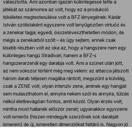
választotta. Ami azonban igazán különlegessé tette a
játékát az számomra az volt, hogy ez a produkció
tökéletes megtestesülése volt a BFZ lényegének: Kádár
István szólistaként egyszerre volt lenyűgözően virtuóz és
a zenekar tagja; egyedi, összetéveszthetetlen módon, de
mégis a zenekarból szólt – és úgy sejtem, ennek csak
kisebb részben volt az oka az, hogy a hangszere nem egy
különleges hangú Stradivari, hanem a BFZ-s
hangszerarzenál egy darabja volt. Ami a szünet után jött,
az nem sokszor történt még meg velem: az attacca játszott
három darab teljesen magába rántott, megszűnt a külvilág,
csak a ZENE volt, olyan intenzív zene, aminek egy hangját
sem mulaszthatom el, annyira nekem szól és annyira, túlzás
nélkül életbevágóan fontos, amit közöl. Olyan érzés volt,
mintha most hallanék először zenét; ugyanakkor egyszerre
volt ismerős (hiszen mindegyik szerzőnek sok darabját
ismerem) de új, ismeretlen dimenziókat feltáró is. Nagyon jó
lenne tudni, ki állította össze a műsort!”