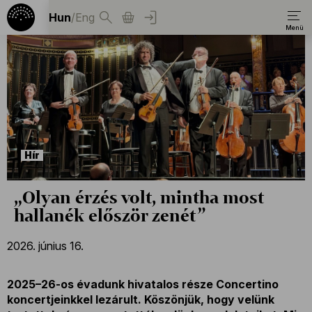
Hun
/
Eng
Hír
„Olyan érzés volt, mintha most
hallanék először zenét”
2026. június 16.
2025–26-os évadunk hivatalos része Concertino
koncertjeinkkel lezárult. Köszönjük, hogy velünk