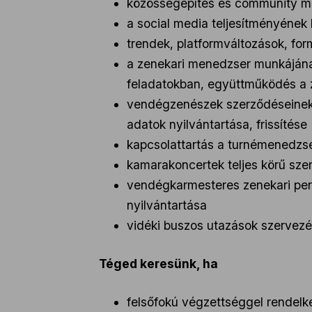
közösségépítés és community m
a social media teljesítményének
trendek, platformváltozások, fo
a zenekari menedzser munkájána
feladatokban, együttműködés a z
vendégzenészek szerződéseinek 
adatok nyilvántartása, frissítése
kapcsolattartás a turnémenedzse
kamarakoncertek teljes körű sze
vendégkarmesteres zenekari peri
nyilvántartása
vidéki buszos utazások szervezé
Téged keresünk, ha
felsőfokú végzettséggel rendelk