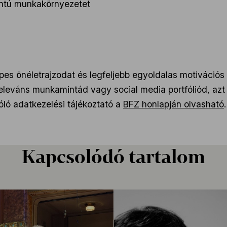
ontú munkakörnyezetet
pes önéletrajzodat és legfeljebb egyoldalas motivációs
eleváns munkamintád vagy social media portfóliód, azt
zóló adatkezelési tájékoztató a
BFZ honlapján olvasható
.
Kapcsolódó tartalom