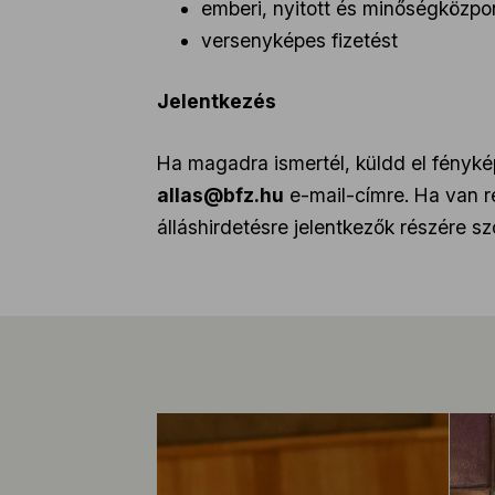
emberi, nyitott és minőségközp
versenyképes fizetést
Jelentkezés
Ha magadra ismertél, küldd el fényké
allas@bfz.hu
e-mail-címre. Ha van r
álláshirdetésre jelentkezők részére s