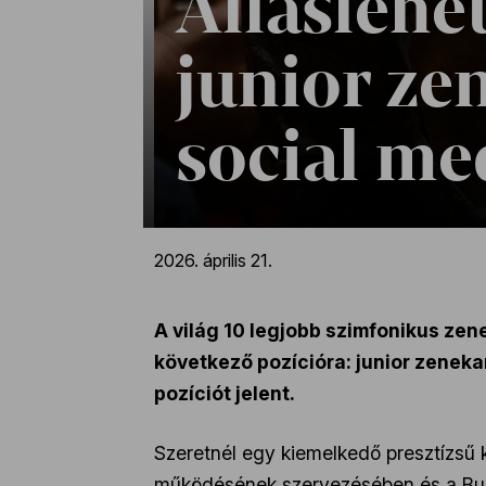
Álláslehe
junior ze
social me
2026. április 21.
A világ 10 legjobb szimfonikus zen
következő pozícióra: junior zeneka
pozíciót jelent.
Szeretnél egy kiemelkedő presztízsű k
működésének szervezésében és a Buda