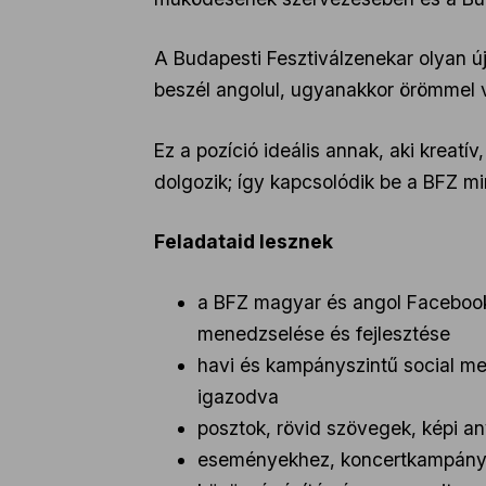
A Budapesti Fesztiválzenekar olyan ú
beszél angolul, ugyanakkor örömmel v
Ez a pozíció ideális annak, aki kreatí
dolgozik; így kapcsolódik be a BFZ m
Feladataid lesznek
a BFZ magyar és angol Facebook-
menedzselése és fejlesztése
havi és kampányszintű social me
igazodva
posztok, rövid szövegek, képi an
eseményekhez, koncertkampányok