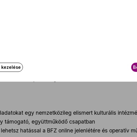
tt tapasztalat
mium márkakommunikációs környezetben szerzett gyakor
gle Analytics 4 ismerete
sében, teljesítménymérésben és adatvezérelt tartalomop
deós szerkesztőeszközök vagy egyéb könnyű grafikai/v
k kezelése
B
ztalat
eten szerzett jártasság
feladatokat egy nemzetközileg elismert kulturális intéz
egy támogató, együttműködő csapatban
lehetsz hatással a BFZ online jelenlétére és operatív 