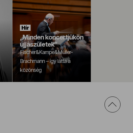
Hír
„Minden koncertjükön
újjászületek”
Fischer&Kampe&Müller-
Brachmann – így látta a
közönség