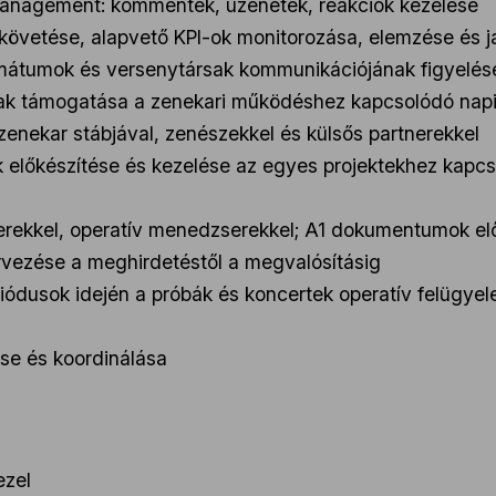
anagement: kommentek, üzenetek, reakciók kezelése
 követése, alapvető KPI-ok monitorozása, elemzése és j
rmátumok és versenytársak kommunikációjának figyelése
k támogatása a zenekari működéshez kapcsolódó napi s
enekar stábjával, zenészekkel és külsős partnerekkel
előkészítése és kezelése az egyes projektekhez kapcs
rekkel, operatív menedzserekkel; A1 dokumentumok elő
rvezése a meghirdetéstől a megvalósításig
ódusok idején a próbák és koncertek operatív felügyel
se és koordinálása
ezel