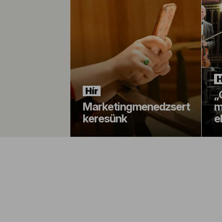
H
Hír
„
Marketingmenedzsert
m
keresünk
e