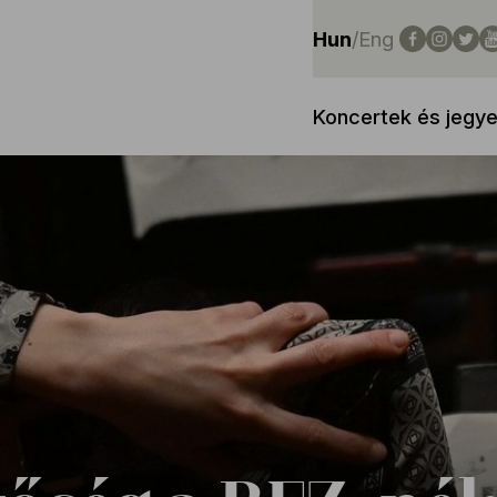
Hun
/
Eng
Koncertek és jegy