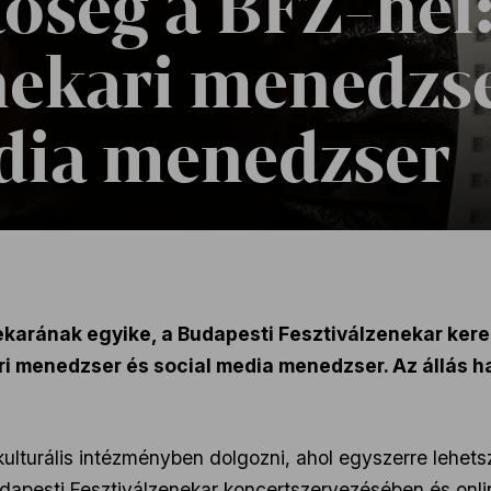
tőség a BFZ-nél
nekari menedzse
dia menedzser
ekarának egyike, a Budapesti Fesztiválzenekar kere
ri menedzser és social media menedzser. Az állás ha
ulturális intézményben dolgozni, ahol egyszerre lehets
pesti Fesztiválzenekar koncertszervezésében és onlin