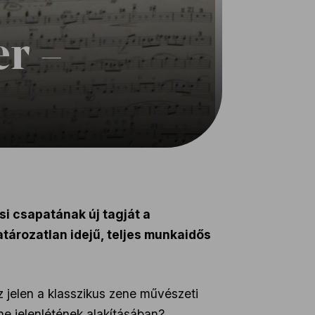
:
r –
si csapatának új tagját a
tározatlan idejű, teljes munkaidős
z jelen a klasszikus zene művészeti
e jelenlétének alakításában?