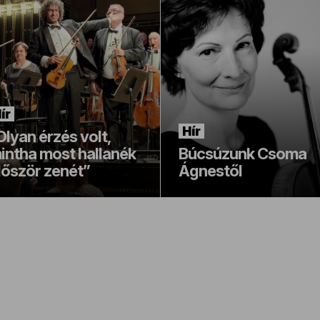
ír
Hír
Olyan érzés volt,
intha most hallanék
Búcsúzunk Csoma
lőször zenét”
Ágnestől