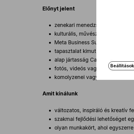
Előnyt jelent
zenekari menedzsmentben szerze
kulturális, művészeti vagy pré
Meta Business Suite és/vagy Goo
tapasztalat kimutatások készíté
alap jártasság Canva, rövid vi
Beállításo
fotós, videós vagy grafikai tapas
komolyzenei vagy kulturális terül
Amit kínálunk
változatos, inspiráló és kreatív 
szakmai fejlődési lehetőséget 
olyan munkakört, ahol egyszerre 