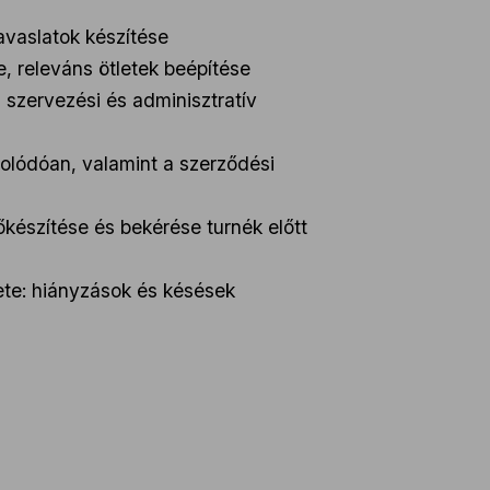
avaslatok készítése
, releváns ötletek beépítése
zervezési és adminisztratív
olódóan, valamint a szerződési
készítése és bekérése turnék előtt
ete: hiányzások és késések