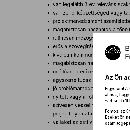
van legalább 3 év releváns szak
van zenei képzettséged vagy ta
projektmenedzsment szemléletb
magabiztosan használod a főbb k
rutinosan mozogsz a közösségi mé
erős a szövegírási, kommunikáci
kiválóan kommunikálsz magyarul 
magabiztosan használod a Micros
önállóan, precízen és felelősségt
Az Ön a
egyszerre tudsz rendszerekben g
jó problémamegoldó képességgel
Figyelem! A
ahhoz, hogy 
nyitott vagy a folyamatos tanulás
websütikről
szívesen veszel részt személyes
Fontos: az ú
projektfolyamataiba
Ezeket ön nem
vállalod az esti vagy hétvégi mu
számítógép