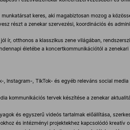
j munkatársat keres, aki magabiztosan mozog a közössé
esz részt a zenekar szervezési, koordinációs és admin
v, jól ír, otthonos a klasszikus zene világában, rendszer
indennapi életébe a koncertkommunikációtól a zenekari 
, Instagram-, TikTok- és egyéb releváns social media c
dia kommunikációs tervek készítése a zenekar aktualit
yagok és egyszerű videós tartalmak előállítása, szerke
hoz és intézményi projektekhez kapcsolódó kreatív on