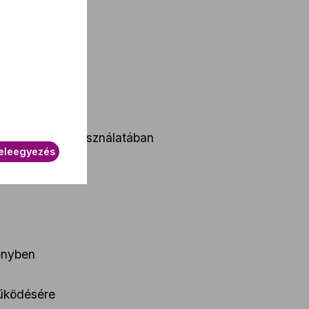
lat
timalizálásban
ágóprogramok használatában
eleegyezés
ményben
működésére