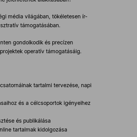
gi média világában, tökéletesen ír-
isztratív támogatásában.
szinten gondolkodik és precízen
projektek operatív támogatásáig.
satornáinak tartalmi tervezése, napi
ásaihoz és a célcsoportok igényeihez
sztése és publikálása
line tartalmak kidolgozása