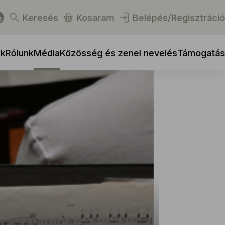
Keresés
Kosaram
Belépés/Regisztráció
ek
Rólunk
Média
Közösség és zenei nevelés
Támogatás