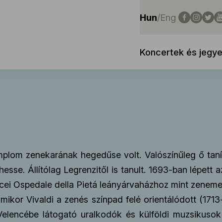
Hun
/
Eng
Koncertek és jegy
plom zenekarának hegedűse volt. Valószínűleg ő taníto
hesse. Állítólag Legrenzitől is tanult. 1693-ban lépet
cei Ospedale della Pietá leányárvaházhoz mint zeneme
 mikor Vivaldi a zenés színpad felé orientálódott (171
 Velencébe látogató uralkodók és külföldi muzsikusok