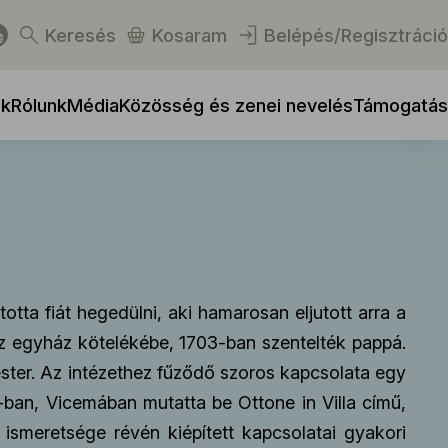
Keresés
Kosaram
Belépés/Regisztráció
ek
Rólunk
Média
Közösség és zenei nevelés
Támogatás
tta fiát hegedülni, aki hamarosan eljutott arra a
t az egyház kötelékébe, 1703-ban szentelték pappá.
ster. Az intézethez fűződő szoros kapcsolata egy
3-ban, Vicemában mutatta be Ottone in Villa című,
 ismeretsége révén kiépített kapcsolatai gyakori