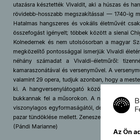
utazásra késztették Vivaldit, aki a húszas és h
rövidebb-hosszabb megszakítással — 1740-ig műk
Hatalmas hangszeres és vokális életművét csak
összefogást igényelt; többek között a sienai Ch
Kolnedernek és nem utolsósorban a magyar Sza
megközelítő pontossággal ismerjük Vivaldi élet
néhány számadat a Vivaldi-életműről: tizen
kamaraszonátával és versenyművel. A versenymű
valamint 29 opera, tudjuk azonban, hogy a mester
ki. A hangversenylátogató közönséget e tekin
bukkannak fel a műsorokon. A nagy számok törv
viszonylagos egyformaságától, de ez a tulajdonsá
pazar tündöklése mellett. Zeneszerző pályatársai
(Pándi Marianne)
Az Ön a