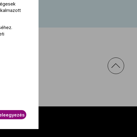
kségesek
lkalmazott
séhez.
eti
eleegyezés