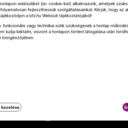
 honlapon websütiket (ún. cookie-kat) alkalmazunk, amelyek szü
folyamatosan fejleszthessük szolgáltatásainkat. Kérjük, hogy az a
 tájékozódjon a
bfz.hu
Websüti tájékoztatójából
!
n. funkcionális vagy technikai sütik szükségesek a honlap működé
 tudja kiiktatni, viszont a honlapon történt látogatása után törölh
e böngészőjében.
Kapcsolat
k kezelése
B