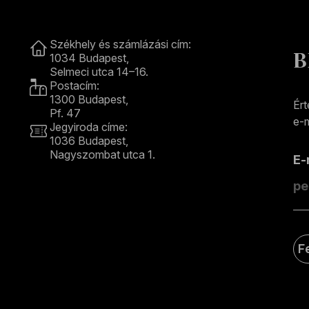
Kapcsolat
Székhely és számlázási cím:
B
1034 Budapest,
Selmeci utca 14–16.
Postacím:
1300 Budapest,
Ért
Pf. 47
e-m
Jegyiroda címe:
1036 Budapest,
Nagyszombat utca 1.
E
+36 1 489 4330
F