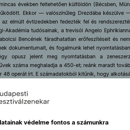
armincas években feltehetően külföldön (Bécsben, Mü
ödött. Ekkor — valószínűleg Drezdába készülve — Bé
 az elmúlt évtizedekben fedezték fel és rendszerezt
igi-Akadémia tudósainak, a trevisói Angelo Ephrikiann
bolcsi Bencének fáradhatatlan erőfeszítéseit és n
ének dokumentumait, és fogalmunk lehet nyomtatásban 
négy opusz jelent meg nyomtatásban a zeneszerző
vek száma meghaladja a 450-et; reánk maradt továbbá
 48 operát írt. E számadatokból kitűnik, hogy alkotá
tetben úgyszólván naponta éri meglepetés. Egyre 
énye értelmében Vivaldi roppant oeuvre-je sem men
g mégis elhanyagolhatóvá, mellékessé válik az invenc
 — Taninitól Stravinsky-ig — az előbbiért hibáztatják, 
datainak védelme fontos a számunkra