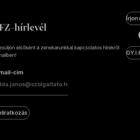
Soci
Írjon
Medi
FZ-hírlevél
olda
esüljön elsőként a zenekarunkkal kapcsolatos hírekről
GY.I.
ailben!
-mail-cím
eliratkozás