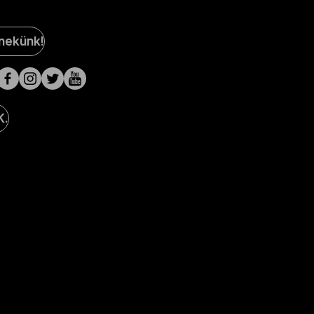
al
 nekünk!
a
lak
K.