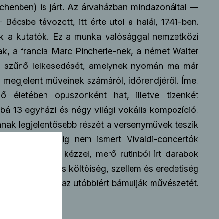
nchenben) is járt. Az árvaházban mindazonáltal —
csbe távozott, itt érte utol a halál, 1741-ben.
ék a kutatók. Ez a munka valósággal nemzetközi
ak, a francia Marc Pincherle-nek, a német Walter
em szűnő lelkesedését, amelynek nyomán ma már
megjelent műveinek számáról, időrendjéről. Íme,
 életében opuszonként hat, illetve tizenkét
 13 egyházi és négy világi vokális kompozíció,
sának legjelentősebb részét a versenyművek teszik
újabb, mindeddig nem ismert Vivaldi-concertók
tes a könnyű kézzel, merő rutinból írt darabok
ió, a sugallatos költőiség, szellem és eredetiség
a zenehallgatók az utóbbiért bámulják művészetét.