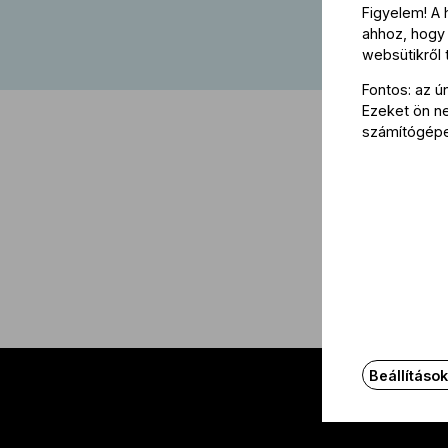
Figyelem! A
ahhoz, hogy 
websütikről
Fontos: az ú
Ezeket ön nem
számítógép
Beállításo