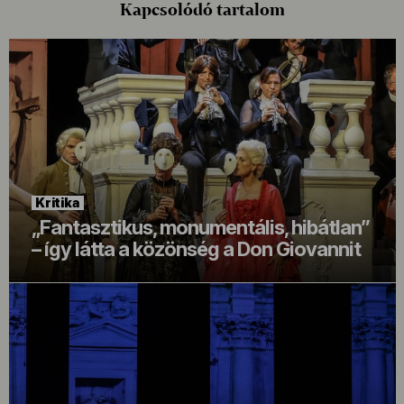
Kapcsolódó tartalom
Kritika
„Fantasztikus, monumentális, hibátlan”
– így látta a közönség a Don Giovannit