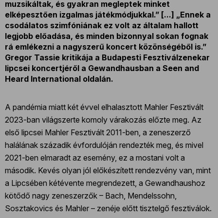
muzsikáltak, és gyakran megleptek minket
elképesztően izgalmas játékmódjukkal.” [...] „Ennek a
csodálatos szimfóniának ez volt az általam hallott
legjobb előadása, és minden bizonnyal sokan fognak
rá emlékezni a nagyszerű koncert közönségéből is.”
Gregor Tassie kritikája a Budapesti Fesztiválzenekar
lipcsei koncertjéről a Gewandhausban a Seen and
Heard International oldalán.
A pandémia miatt két évvel elhalasztott Mahler Fesztivált
2023-ban világszerte komoly várakozás előzte meg. Az
első lipcsei Mahler Fesztivált 2011-ben, a zeneszerző
halálának századik évfordulóján rendezték meg, és mivel
2021-ben elmaradt az esemény, ez a mostani volt a
második. Kevés olyan jól előkészített rendezvény van, mint
a Lipcsében kétévente megrendezett, a Gewandhaushoz
kötődő nagy zeneszerzők – Bach, Mendelssohn,
Sosztakovics és Mahler – zenéje előtt tisztelgő fesztiválok.