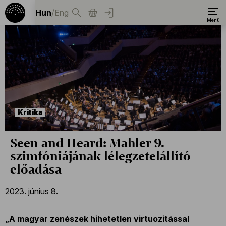
Hun
/
Eng
Kritika
Seen and Heard: Mahler 9.
szimfóniájának lélegzetelállító
előadása
2023. június 8.
„A magyar zenészek hihetetlen virtuozitással