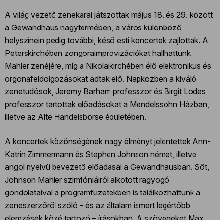
A világ vezető zenekarai játszottak május 18. és 29. között
a Gewandhaus nagytermében, a város különböző
helyszínein pedig további, késő esti koncertek zajlottak. A
Peterskirchében zongoraimprovizációkat hallhattunk
Mahler zenéjére, míg a Nikolaikirchében élő elektronikus és
orgonafeldolgozásokat adtak elő. Napközben a kiváló
zenetudósok, Jeremy Barham professzor és Birgit Lodes
professzor tartottak előadásokat a Mendelssohn Házban,
illetve az Alte Handelsbörse épületében.
A koncertek közönségének nagy élményt jelentettek Ann-
Katrin Zimmermann és Stephen Johnson német, illetve
angol nyelvű bevezető előadásai a Gewandhausban. Sőt,
Johnson Mahler szimfóniáiról alkotott ragyogó
gondolataival a programfüzetekben is találkozhattunk a
zeneszerzőről szóló – és az általam ismert legértőbb
elemzések közé tartozó – írásokban. A szövegeket Max