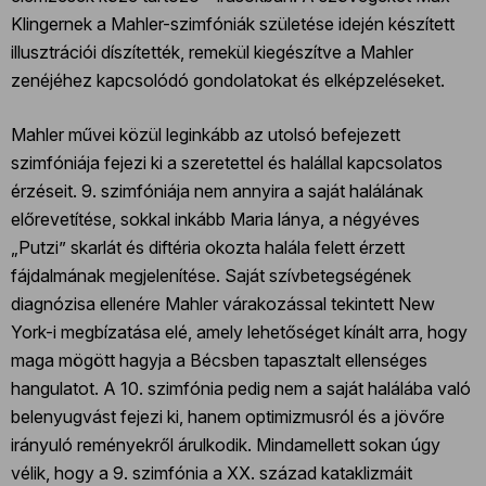
Klingernek a Mahler-szimfóniák születése idején készített
illusztrációi díszítették, remekül kiegészítve a Mahler
zenéjéhez kapcsolódó gondolatokat és elképzeléseket.
Mahler művei közül leginkább az utolsó befejezett
szimfóniája fejezi ki a szeretettel és halállal kapcsolatos
érzéseit. 9. szimfóniája nem annyira a saját halálának
előrevetítése, sokkal inkább Maria lánya, a négyéves
„Putzi” skarlát és diftéria okozta halála felett érzett
fájdalmának megjelenítése. Saját szívbetegségének
diagnózisa ellenére Mahler várakozással tekintett New
York-i megbízatása elé, amely lehetőséget kínált arra, hogy
maga mögött hagyja a Bécsben tapasztalt ellenséges
hangulatot. A 10. szimfónia pedig nem a saját halálába való
belenyugvást fejezi ki, hanem optimizmusról és a jövőre
irányuló reményekről árulkodik. Mindamellett sokan úgy
vélik, hogy a 9. szimfónia a XX. század kataklizmáit