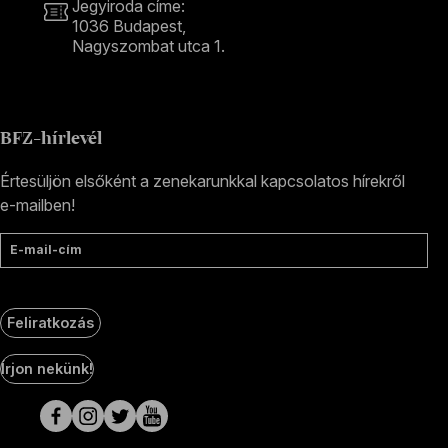
Jegyiroda címe:
1036 Budapest,
Nagyszombat utca 1.
+36 1 489 4330
BFZ-hírlevél
Értesüljön elsőként a zenekarunkkal kapcsolatos hírekről
e-mailben!
E-mail-cím
Feliratkozás
Social
Írjon nekünk!
Media
oldalak