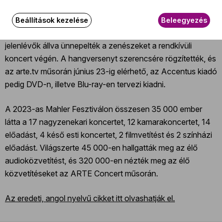
Ennek a csodálatos szimfóniának ez volt az általam hallott
legjobb előadása, és minden bizonnyal sokan fognak rá
Beállítások kezelése
Beleegyezés
emlékezni a nagyszerű koncert közönségéből is. A
jelenlévők állva ünnepelték a zenészeket a rendkívüli
koncert végén. A hangversenyt szerencsére rögzítették, és
az arte.tv műsorán június 23-ig elérhető, az Accentus kiadó
pedig DVD-n, illetve Blu-ray-en tervezi kiadni.
A 2023-as Mahler Fesztiválon összesen 35 000 ember
látta a 17 nagyzenekari koncertet, 12 kamarakoncertet, 14
előadást, 4 késő esti koncertet, 2 filmvetítést és 2 színházi
előadást. Világszerte 45 000-en hallgatták meg az élő
audioközvetítést, és 320 000-en nézték meg az élő
közvetítéseket az ARTE Concert műsorán.
Az eredeti, angol nyelvű cikket itt olvashatják el.