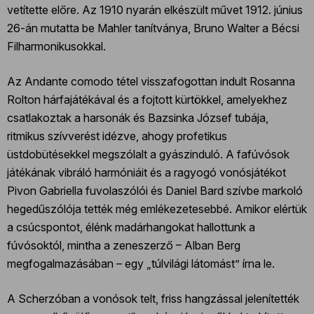
vetítette előre. Az 1910 nyarán elkészült művet 1912. június
26-án mutatta be Mahler tanítványa, Bruno Walter a Bécsi
Filharmonikusokkal.
Az Andante comodo tétel visszafogottan indult Rosanna
Rolton hárfajátékával és a fojtott kürtökkel, amelyekhez
csatlakoztak a harsonák és Bazsinka József tubája,
ritmikus szívverést idézve, ahogy profetikus
üstdobütésekkel megszólalt a gyászinduló. A fafúvósok
játékának vibráló harmóniáit és a ragyogó vonósjátékot
Pivon Gabriella fuvolaszólói és Daniel Bard szívbe markoló
hegedűszólója tették még emlékezetesebbé. Amikor elértük
a csúcspontot, élénk madárhangokat hallottunk a
fúvósoktól, mintha a zeneszerző – Alban Berg
megfogalmazásában – egy „túlvilági látomást” írna le.
A Scherzóban a vonósok telt, friss hangzással jelenítették