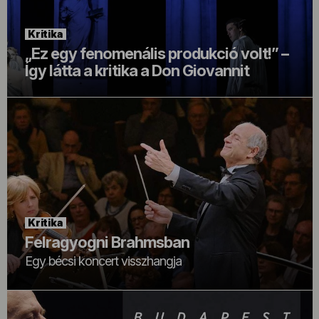
Kritika
„Ez egy fenomenális produkció volt!” –
Így látta a kritika a Don Giovannit
Kritika
Felragyogni Brahmsban
Egy bécsi koncert visszhangja