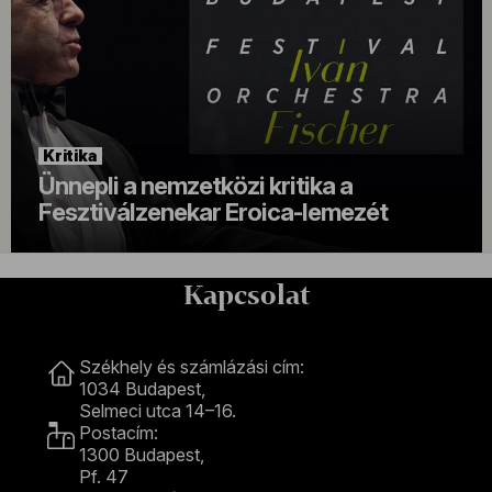
Kritika
Ünnepli a nemzetközi kritika a
Fesztiválzenekar Eroica-lemezét
Kapcsolat
Kapcsolat
Székhely és számlázási cím:
1034 Budapest,
Selmeci utca 14–16.
Postacím:
1300 Budapest,
Pf. 47