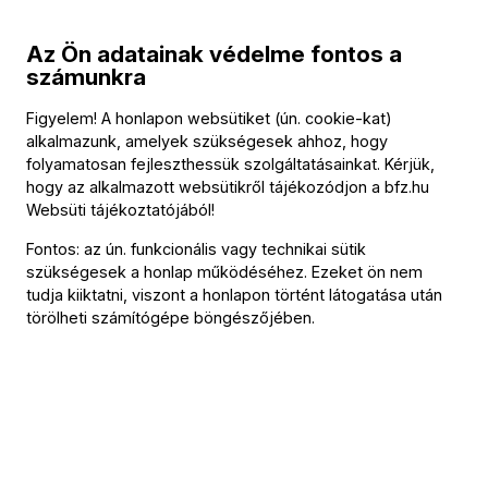
mindezzel együtt eljuttatott minket a megsemmisítő
Az Ön adatainak védelme fontos a
csúcspontig.
számunkra
A negyedik, Finale. Adagio tételben a pazar, dús hangzású
Figyelem! A honlapon websütiket (ún. cookie-kat)
vonósok vezették be a himnikus „Lebewohl” témáját
alkalmazunk, amelyek szükségesek ahhoz, hogy
(„Abide with me” – „Maradj velem”), és a súlyos, személyes
folyamatosan fejleszthessük szolgáltatásainkat. Kérjük,
hogy az alkalmazott websütikről tájékozódjon a
bfz.hu
veszteség érzése hamarosan mindent áthatott. A zenekar
Websüti tájékoztatójából
!
valamennyi szólama lenyűgözően játszott, de még közülük
Fontos: az ún. funkcionális vagy technikai sütik
is kiemelkedett a kontrafagott és a pikoló. A hegedűk
szükségesek a honlap működéséhez. Ezeket ön nem
megidézték a szerző Gyermekgyászdalok című művét:
tudja kiiktatni, viszont a honlapon történt látogatása után
„...beérjük őket a magasokon, nagy napfényben, egy szép
törölheti számítógépe böngészőjében.
napon.” (
Tandori Dezső fordítása – a szerk.
) Visszatért az
„Abide with me” himnusz, és a zene szinte észrevétlenül
változott át egyfajta éteri ürességgé, amelyet káprázatos
vonósszólók tettek felejthetetlenné, mielőtt a hangok
végleg a semmibe enyésztek.