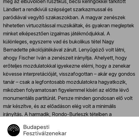
meg az elbűvölően rusztikus, bécsi keringőkkel tarkított
Ländlert a rendkívüli szépséget szarkazmussal és
paródiával vegyítő szakaszokban. A magyar zenészek
hihetetlen virtuozitással muzsikáltak, és gyakran megleptek
minket elképesztően izgalmas játékmódjukkal. A
különleges, egyszerre vad és bukolikus tétel Nagy
Bernadette pikolójátékával zárult. Lenyűgöző volt látni,
ahogy Fischer Iván a zenészeit irányítja. Ahelyett, hogy
erőteljes mozdulatokkal igyekezne elérni, hogy a zenekar
kövesse interpretációját, visszafogottan – akár egy gondos
tanár – csak a legfontosabb mozdulatokra hagyatkozik,
miközben folyamatosan figyelemmel kíséri az előtte lévő
monumentális partitúrát. Persze minden gondosan elő volt
már készítve, és az előadáson elég volt a minimális
irányítás. A harmadik, Rondo-Burleszk tételben a
trombitákon megszólaló disszonancia egymással
szembenálló témákat és érzelmeket hozott létre,
helyenként pedig paródiát és szarkazmust sugallt, de