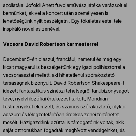
szólistája, Jóföldi Anett fuvolaművész játéka varázsolt el
bennünket, akivel a koncert után személyesen is
lehetőségünk nyílt beszélgetni. Egy tökéletes este, tele
inspiráló nővel és zenével.
Vacsora David Robertson karmesterrel
December 5-én olaszul, franciául, németül és még egy
kicsit magyarul is beszélgettünk egy igazi polihisztorral a
vacsoraasztal mellett, aki hihetetlenül szórakoztató
társaságnak bizonyult. David Robertson Shakespeare-t
idézett fantasztikus színészi tehetségről tanúbizonyságot
téve, nyelvfilozófiai értekezést tartott, Mondrian-
festményeket elemzett, és számos szórakoztató, olykor
abszurd és lélegzetelállítóan érdekes zenei történetet
mesélt. Házigazdáink ezúttal is támogatóink voltak, akik
saját otthonukban fogadták meghívott vendégeinket, és