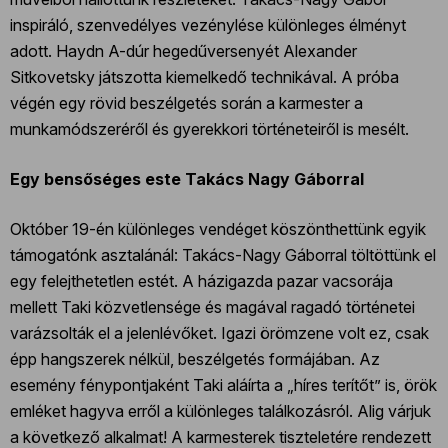
inspiráló, szenvedélyes vezénylése különleges élményt
adott. Haydn A-dúr hegedűversenyét Alexander
Sitkovetsky játszotta kiemelkedő technikával. A próba
végén egy rövid beszélgetés során a karmester a
munkamódszeréről és gyerekkori történeteiről is mesélt.
Egy bensőséges este Takács Nagy Gáborral
Október 19-én különleges vendéget köszönthettünk egyik
támogatónk asztalánál: Takács-Nagy Gáborral töltöttünk el
egy felejthetetlen estét. A házigazda pazar vacsorája
mellett Taki közvetlensége és magával ragadó történetei
varázsolták el a jelenlévőket. Igazi örömzene volt ez, csak
épp hangszerek nélkül, beszélgetés formájában. Az
esemény fénypontjaként Taki aláírta a „híres terítőt” is, örök
emléket hagyva erről a különleges találkozásról. Alig várjuk
a következő alkalmat! A karmesterek tiszteletére rendezett