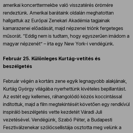
amerikai koncerttermekbe való visszatérés örömére
rendeztünk. Amerikai barátaink oldalán meghatottan
hallgattuk az Európai Zenekari Akadémia tagjainak
kamarazenei előadását, majd népzenei triónk fergeteges
műsorát. “Eddig nem is tudtam, hogy egyszerűen imádom a
magyar népzenét” – írta egy New York-i vendégünk.
Február 25. Különleges Kurtág-vetítés és
beszélgetés
Február végén a kortárs zene egyik legnagyobb alakjának,
Kurtág György világába nyerhettünk kivételes bepillantást.
Az estét egy kellemes, ráhangolódó közös koccintással
indítottuk, majd a film megtekintését követően egy rendkívül
inspiráló beszélgetés vette kezdetét Váradi Juli
vezetésével. Vendégünk, Szabó Péter, a Budapesti
Fesztiválzenekar szólócsellistája osztotta meg velünk a