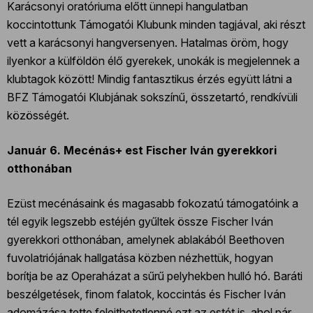
Karácsonyi oratóriuma előtt ünnepi hangulatban
koccintottunk Támogatói Klubunk minden tagjával, aki részt
vett a karácsonyi hangversenyen. Hatalmas öröm, hogy
ilyenkor a külföldön élő gyerekek, unokák is megjelennek a
klubtagok között! Mindig fantasztikus érzés együtt látni a
BFZ Támogatói Klubjának sokszínű, összetartó, rendkívüli
közösségét.
Január 6. Mecénás+ est Fischer Iván gyerekkori
otthonában
Ezüst mecénásaink és magasabb fokozatú támogatóink a
tél egyik legszebb estéjén gyűltek össze Fischer Iván
gyerekkori otthonában, amelynek ablakából Beethoven
fuvolatriójának hallgatása közben nézhettük, hogyan
borítja be az Operaházat a sűrű pelyhekben hulló hó. Baráti
beszélgetések, finom falatok, koccintás és Fischer Iván
adomázása tette felejthetetlenné ezt az estét is, ahol pár