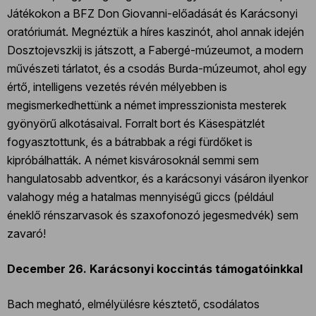
Játékokon a BFZ Don Giovanni-előadását és Karácsonyi
oratóriumát. Megnéztük a híres kaszinót, ahol annak idején
Dosztojevszkij is játszott, a Fabergé-múzeumot, a modern
művészeti tárlatot, és a csodás Burda-múzeumot, ahol egy
értő, intelligens vezetés révén mélyebben is
megismerkedhettünk a német impresszionista mesterek
gyönyörű alkotásaival. Forralt bort és Käsespätzlét
fogyasztottunk, és a bátrabbak a régi fürdőket is
kipróbálhatták. A német kisvárosoknál semmi sem
hangulatosabb adventkor, és a karácsonyi vásáron ilyenkor
valahogy még a hatalmas mennyiségű giccs (például
éneklő rénszarvasok és szaxofonozó jegesmedvék) sem
zavaró!
December 26. Karácsonyi koccintás támogatóinkkal
Bach megható, elmélyülésre késztető, csodálatos