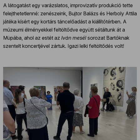
A látogatást egy varázslatos, improvizatív produkció tette
felejthetetlenné: zenészeink, Bujtor Balázs és Herboly Attila
játéka kísért egy kortárs táncelőadást a kiállítótérben. A
múzeumi élményekkel feltöltődve együtt sétáltunk át a
Müpába, ahol az estét az
Iván mesél
sorozat Bartóknak
szentelt koncertjével zártuk. Igazi lelki feltöltődés volt!