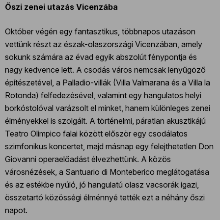
Őszi zenei utazás Vicenzába
Október végén egy fantasztikus, többnapos utazáson
vettünk részt az észak-olaszországi Vicenzában, amely
sokunk számára az évad egyik abszolút fénypontja és
nagy kedvence lett. A csodás város nemcsak lenyűgöző
építészetével, a Palladio-villák (Villa Valmarana és a Villa la
Rotonda) felfedezésével, valamint egy hangulatos helyi
borkóstolóval varázsolt el minket, hanem különleges zenei
élményekkel is szolgált. A történelmi, páratlan akusztikájú
Teatro Olimpico falai között először egy csodálatos
szimfonikus koncertet, majd másnap egy felejthetetlen Don
Giovanni operaelőadást élvezhettünk. A közös
városnézések, a Santuario di Monteberico meglátogatása
és az estékbe nyúló, jó hangulatú olasz vacsorák igazi,
összetartó közösségi élménnyé tették ezt a néhány őszi
napot.