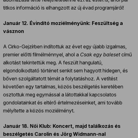
titkos információ is elhangzott az új évad programjáról!
Január 12. Évindító moziélményünk: Feszültség a
vásznon
A Cirko-Gejzírben indítottuk az évet egy újabb izgalmas,
premier előtti filmélménnyel, ahol a
Csak egy baleset
című
alkotást tekintettük meg. A feszült hangulatú,
elgondolkodtató történet senkit sem hagyott hidegen, és
bőven szolgáltatott témát a folytatáshoz. A vetítést
követően egy tartalmas, közös beszélgetés keretében
osztottuk meg egymással a látottakkal kapcsolatos
gondolatainkat és eltérő értelmezéseinket, ami tovább
mélyítette a közös moziélményt.
Január 18. Női Klub: Koncert, majd találkozás és
beszélgetés Carolin és Jörg Widmann-nal