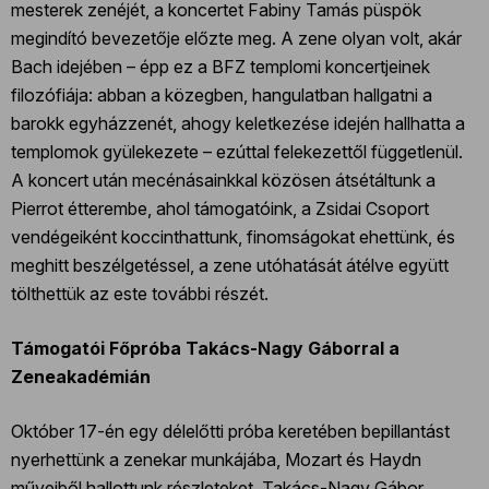
mesterek zenéjét, a koncertet Fabiny Tamás püspök
megindító bevezetője előzte meg. A zene olyan volt, akár
Bach idejében – épp ez a BFZ templomi koncertjeinek
filozófiája: abban a közegben, hangulatban hallgatni a
barokk egyházzenét, ahogy keletkezése idején hallhatta a
templomok gyülekezete – ezúttal felekezettől függetlenül.
A koncert után mecénásainkkal közösen átsétáltunk a
Pierrot étterembe, ahol támogatóink, a Zsidai Csoport
vendégeiként koccinthattunk, finomságokat ehettünk, és
meghitt beszélgetéssel, a zene utóhatását átélve együtt
tölthettük az este további részét.
Támogatói Főpróba Takács-Nagy Gáborral a
Zeneakadémián
Október 17-én egy délelőtti próba keretében bepillantást
nyerhettünk a zenekar munkájába, Mozart és Haydn
műveiből hallottunk részleteket. Takács-Nagy Gábor