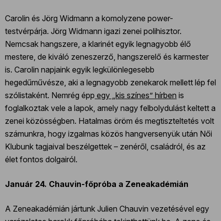
Carolin és Jörg Widmann a komolyzene power-
testvérpárja. Jörg Widmann igazi zenei polihisztor.
Nemcsak hangszere, a klarinét egyik legnagyobb élő
mestere, de kiváló zeneszerző, hangszerelő és karmester
is. Carolin napjaink egyik legkülönlegesebb
hegedűművésze, aki a legnagyobb zenekarok mellett lép fel
szólistaként. Nemrég épp
egy „kis színes” hírben
is
foglalkoztak vele a lapok, amely nagy felbolydulást keltett a
zenei közösségben. Hatalmas öröm és megtiszteltetés volt
számunkra, hogy izgalmas közös hangversenyük után Női
Klubunk tagjaival beszélgettek – zenéről, családról, és az
élet fontos dolgairól.
Január 24. Chauvin-főpróba a Zeneakadémián
A Zeneakadémián jártunk Julien Chauvin vezetésével egy