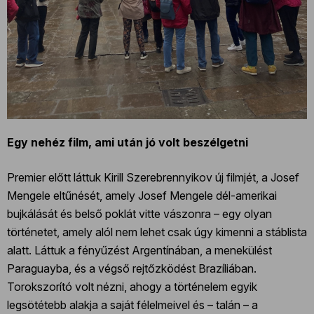
Egy nehéz film, ami után jó volt beszélgetni
Premier előtt láttuk Kirill Szerebrennyikov új filmjét, a Josef
Mengele eltűnését, amely Josef Mengele dél-amerikai
bujkálását és belső poklát vitte vászonra – egy olyan
történetet, amely alól nem lehet csak úgy kimenni a stáblista
alatt. Láttuk a fényűzést Argentínában, a menekülést
Paraguayba, és a végső rejtőzködést Brazíliában.
Torokszorító volt nézni, ahogy a történelem egyik
legsötétebb alakja a saját félelmeivel és – talán – a