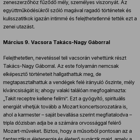
zeneszerzőhöz fűződő mély, személyes viszonyát. Az
együttműködésükről szóló magával ragadó történetek és
kulisszatitkok igazán intimmé és felejthetetlenné tették ezt a
zenei utazást.
Március 9. Vacsora Takács-Nagy Gáborral
Felejthetetlen, nevetéssel teli vacsorán vehettünk részt
Takács-Nagy Gáborral. Az este folyamán nemcsak
elképesztő történeteit hallgathattuk meg, de
megtapasztalhattuk a vendégek felé irányuló őszinte, mély
kíváncsiságát is; ahogy valaki találóan megfogalmazta:
„Takit receptre kellene felírni”. Ezt a gyógyító, spirituális
energiát vihetjük tovább a Mozart koncertsorozatára is,
ahol a karmester – saját bevallása szerint megfiatalodva –
tripla dózisban adja be a számára orvossággal felérő
Mozart-műveket. Biztos, hogy a műsorból pontosan az a
fantasztikus életenergia és életerő sugárzik majd, amely a