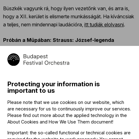
Büszkék vagyunk rá, hogy ilyen vezetőnk van, és arra is,
hogy a XII. kerület is elismerte munkásságát. Ha kíváncsiak
a teljes, nem mindennapi laudációra,
itt tudják elolvasni
.
Próbán a Müpában: Strauss: József-legenda
Támogatóinkkal Strauss
József-legenda
című művének
próbáján jártunk november 7-én. A nagy apparátusú
zenekar hangzása betöltötte a termet, Fischer Iván
érzékeny és határozott vezénylése pedig különösen
Protecting your information is
emlékezetes volt. Bár balettzene, táncosok nélkül is
important to us
élénken megjelent a történet. A négy hárfa szerepére a
Please note that we use cookies on our website, which
hétvégi koncerten kaphattunk választ.
are necessary for us to continuously improve our services.
Please find out more about the applied technology in the
Párizsi utazás
About Cookies and How We Use Them document
!
Important: the so-called functional or technical cookies are
Kiemelt támogatóinkat párizsi utazásra hívtuk, ahová