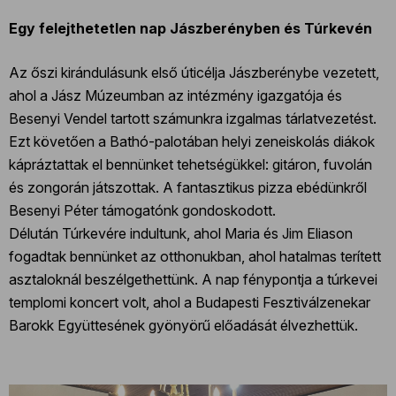
Egy felejthetetlen nap Jászberényben és Túrkevén
Az őszi kirándulásunk első úticélja Jászberénybe vezetett,
ahol a Jász Múzeumban az intézmény igazgatója és
Besenyi Vendel tartott számunkra izgalmas tárlatvezetést.
Ezt követően a Bathó-palotában helyi zeneiskolás diákok
kápráztattak el bennünket tehetségükkel: gitáron, fuvolán
és zongorán játszottak. A fantasztikus pizza ebédünkről
Besenyi Péter támogatónk gondoskodott.
Délután Túrkevére indultunk, ahol Maria és Jim Eliason
fogadtak bennünket az otthonukban, ahol hatalmas terített
asztaloknál beszélgethettünk. A nap fénypontja a túrkevei
templomi koncert volt, ahol a Budapesti Fesztiválzenekar
Barokk Együttesének gyönyörű előadását élvezhettük.