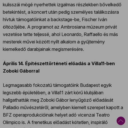
kulisszái mögé nyerhettek izgalmas részlekben bővelkedő
betekintést, a koncert után pedig személyes találkozásra
hívtuk támogatóinkat a backstage-be, Fischer Iván
öltözőjébe. A programot az Ambrosiana múzeum privát
vezetése tette teljessé, ahol Leonardo, Raffaello és más
mesterek művei között nyílt alkalom a gyűjtemény
kiemelkedő darabjainak megismerésére.
Április 14. Építészettörténeti előadás a Villa11-ben
Zoboki Gáborral
Legmagasabb fokozatú támogatóink Budapest egyik
legszebb épületében, a Villa11 zárt körű klubjában
hallgathatták meg Zoboki Gábor lenyűgöző előadását
Palladio művészetéről, amelyben kiemelt szerepet kapott a
BFZ operaprodukcióinak helyet adó vicenzai Teatro
Olimpico is. A frenetikus előadást kötetlen, inspiráló