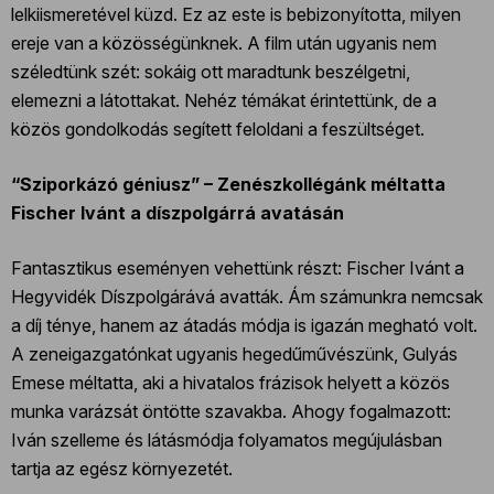
lelkiismeretével küzd. Ez az este is bebizonyította, milyen
ereje van a közösségünknek. A film után ugyanis nem
széledtünk szét: sokáig ott maradtunk beszélgetni,
elemezni a látottakat. Nehéz témákat érintettünk, de a
közös gondolkodás segített feloldani a feszültséget.
“Sziporkázó géniusz” – Zenészkollégánk méltatta
Fischer Ivánt a díszpolgárrá avatásán
Fantasztikus eseményen vehettünk részt: Fischer Ivánt a
Hegyvidék Díszpolgárává avatták. Ám számunkra nemcsak
a díj ténye, hanem az átadás módja is igazán megható volt.
A zeneigazgatónkat ugyanis hegedűművészünk, Gulyás
Emese méltatta, aki a hivatalos frázisok helyett a közös
munka varázsát öntötte szavakba. Ahogy fogalmazott:
Iván szelleme és látásmódja folyamatos megújulásban
tartja az egész környezetét.