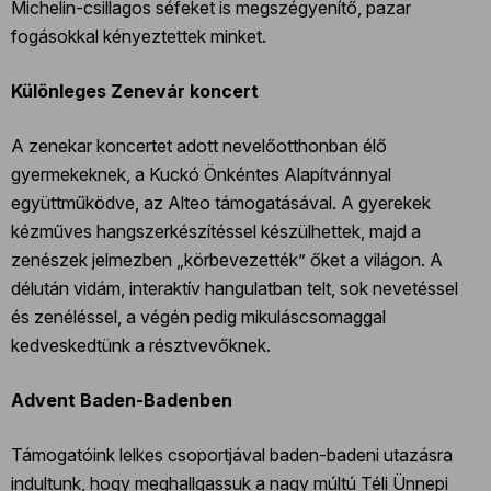
Michelin-csillagos séfeket is megszégyenítő, pazar
fogásokkal kényeztettek minket.
Különleges Zenevár koncert
A zenekar koncertet adott nevelőotthonban élő
gyermekeknek, a Kuckó Önkéntes Alapítvánnyal
együttműködve, az Alteo támogatásával. A gyerekek
kézműves hangszerkészítéssel készülhettek, majd a
zenészek jelmezben „körbevezették” őket a világon. A
délután vidám, interaktív hangulatban telt, sok nevetéssel
és zenéléssel, a végén pedig mikuláscsomaggal
kedveskedtünk a résztvevőknek.
Advent Baden-Badenben
Támogatóink lelkes csoportjával baden-badeni utazásra
indultunk, hogy meghallgassuk a nagy múltú Téli Ünnepi