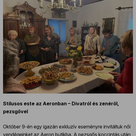
Stílusos este az Aeronban – Divatról és zenéről,
pezsgővel
Október 9-én egy igazán exkluzív eseményre invitáltuk női
vendégeinket az Aeron butikba. A pezsgős koccintás után