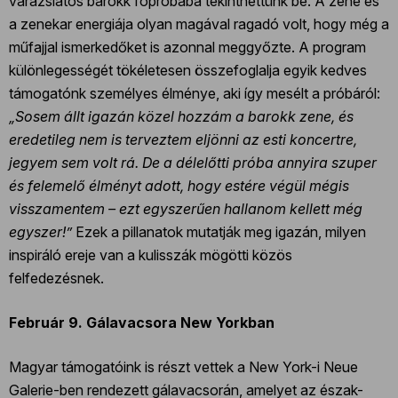
varázslatos barokk főpróbába tekinthettünk be. A zene és
a zenekar energiája olyan magával ragadó volt, hogy még a
műfajjal ismerkedőket is azonnal meggyőzte. A program
különlegességét tökéletesen összefoglalja egyik kedves
támogatónk személyes élménye, aki így mesélt a próbáról:
„Sosem állt igazán közel hozzám a barokk zene, és
eredetileg nem is terveztem eljönni az esti koncertre,
jegyem sem volt rá. De a délelőtti próba annyira szuper
és felemelő élményt adott, hogy estére végül mégis
visszamentem – ezt egyszerűen hallanom kellett még
egyszer!”
Ezek a pillanatok mutatják meg igazán, milyen
inspiráló ereje van a kulisszák mögötti közös
felfedezésnek.
Február 9. Gálavacsora New Yorkban
Magyar támogatóink is részt vettek a New York-i Neue
Galerie-ben rendezett gálavacsorán, amelyet az észak-