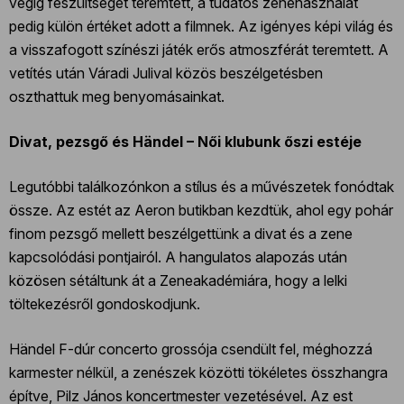
végig feszültséget teremtett, a tudatos zenehasználat
pedig külön értéket adott a filmnek. Az igényes képi világ és
a visszafogott színészi játék erős atmoszférát teremtett. A
vetítés után Váradi Julival közös beszélgetésben
oszthattuk meg benyomásainkat.
Divat, pezsgő és Händel – Női klubunk őszi estéje
Legutóbbi találkozónkon a stílus és a művészetek fonódtak
össze. Az estét az Aeron butikban kezdtük, ahol egy pohár
finom pezsgő mellett beszélgettünk a divat és a zene
kapcsolódási pontjairól. A hangulatos alapozás után
közösen sétáltunk át a Zeneakadémiára, hogy a lelki
töltekezésről gondoskodjunk.
Händel F-dúr concerto grossója csendült fel, méghozzá
karmester nélkül, a zenészek közötti tökéletes összhangra
építve, Pilz János koncertmester vezetésével. Az est