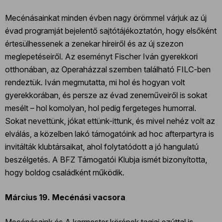
Mecénásainkat minden évben nagy örömmel várjuk az új
évad programját bejelentő sajtótájékoztatón, hogy elsőként
értesülhessenek a zenekar híreiről és az új szezon
meglepetéseiről. Az eseményt Fischer Iván gyerekkori
otthonában, az Operaházzal szemben található FILC-ben
rendeztük. Iván megmutatta, mi hol és hogyan volt
gyerekkorában, és persze az évad zeneműveiről is sokat
mesélt – hol komolyan, hol pedig fergeteges humorral.
Sokat nevettünk, jókat ettünk-ittunk, és mivel nehéz volt az
elválás, a közelben lakó támogatóink ad hoc afterpartyra is
invitálták klubtársaikat, ahol folytatódott a jó hangulatú
beszélgetés. A BFZ Támogatói Klubja ismét bizonyította,
hogy boldog családként működik.
Március 19. Mecénási vacsora
Mecénásaink és A karmester körének tagjai ezúttal is