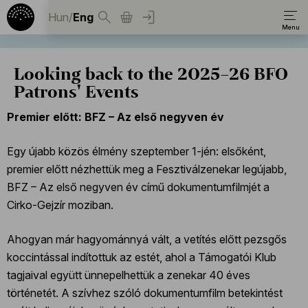
Hun
/
Eng
Looking back to the 2025–26 BFO
Patrons' Events
Premier előtt: BFZ – Az első negyven év
Egy újabb közös élmény szeptember 1-jén: elsőként,
premier előtt nézhettük meg a Fesztiválzenekar legújabb,
BFZ – Az első negyven év című dokumentumfilmjét a
Cirko-Gejzír moziban.
Ahogyan már hagyománnyá vált, a vetítés előtt pezsgős
koccintással indítottuk az estét, ahol a Támogatói Klub
tagjaival együtt ünnepelhettük a zenekar 40 éves
történetét. A szívhez szóló dokumentumfilm betekintést