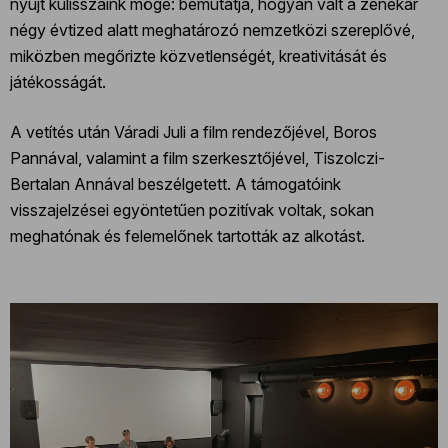
nyújt kulisszáink mögé: bemutatja, hogyan vált a zenekar
négy évtized alatt meghatározó nemzetközi szereplővé,
miközben megőrizte közvetlenségét, kreativitását és
játékosságát.
A vetítés után Váradi Juli a film rendezőjével, Boros
Pannával, valamint a film szerkesztőjével, Tiszolczi-
Bertalan Annával beszélgetett. A támogatóink
visszajelzései egyöntetűen pozitívak voltak, sokan
meghatónak és felemelőnek tartották az alkotást.