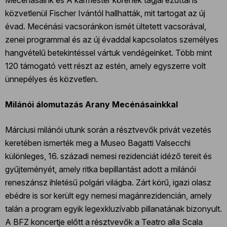
közvetlenül Fischer Ivántól hallhatták, mit tartogat az új
évad. Mecénási vacsoránkon ismét ültetett vacsorával,
zenei programmal és az új évaddal kapcsolatos személyes
hangvételű betekintéssel vártuk vendégeinket. Több mint
120 támogató vett részt az estén, amely egyszerre volt
ünnepélyes és közvetlen.
Milánói álomutazás Arany Mecénásainkkal
Márciusi milánói utunk során a résztvevők privát vezetés
keretében ismerték meg a Museo Bagatti Valsecchi
különleges, 16. századi nemesi rezidenciát idéző tereit és
gyűjteményét, amely ritka bepillantást adott a milánói
reneszánsz ihletésű polgári világba. Zárt körű, igazi olasz
ebédre is sor került egy nemesi magánrezidencián, amely
talán a program egyik legexkluzívabb pillanatának bizonyult.
A BFZ koncertje előtt a résztvevők a Teatro alla Scala