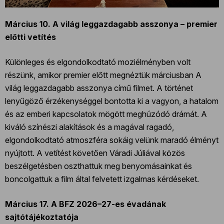
Március 10. A világ leggazdagabb asszonya – premier
előtti vetítés
Különleges és elgondolkodtató moziélményben volt
részünk, amikor premier előtt megnéztük márciusban A
világ leggazdagabb asszonya című filmet. A történet
lenyűgöző érzékenységgel bontotta ki a vagyon, a hatalom
és az emberi kapcsolatok mögött meghúzódó drámát. A
kiváló színészi alakítások és a magával ragadó,
elgondolkodtató atmoszféra sokáig velünk maradó élményt
nyújtott. A vetítést követően Váradi Júliával közös
beszélgetésben oszthattuk meg benyomásainkat és
boncolgattuk a film által felvetett izgalmas kérdéseket.
Március 17. A BFZ 2026–27-es évadának
sajtótájékoztatója