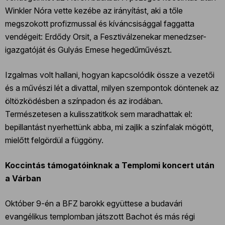
Winkler Nóra vette kezébe az irányítást, aki a tőle
megszokott profizmussal és kíváncsisággal faggatta
vendégeit: Erdődy Orsit, a Fesztiválzenekar menedzser-
igazgatóját és Gulyás Emese hegedűművészt.
Izgalmas volt hallani, hogyan kapcsolódik össze a vezetői
és a művészi lét a divattal, milyen szempontok döntenek az
öltözködésben a színpadon és az irodában.
Természetesen a kulisszatitkok sem maradhattak el:
bepillantást nyerhettünk abba, mi zajlik a színfalak mögött,
mielőtt felgördül a függöny.
Koccintás támogatóinknak a Templomi koncert után
a Várban
Október 9-én a BFZ barokk együttese a budavári
evangélikus templomban játszott Bachot és más régi