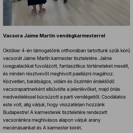
Vacsora Jaime Martín vendégkarmesterrel
Október 4-én támogatóink otthonában tartottunk szűk körű
vacsorát Jaime Martín karmester tiszteletére. Jaíme
üvegpalackkal fuvolázott, fantasztikus történeteket mesélt,
és minden résztvevőt meghívott paellázni magához.
Közvetlen, barátságos, vidám és őszintén érdeklődő
vacsorapartnerként elbűvölte a jelenlévőket, majd óriás
medveöleléssel búcsúzott a parti vendégeitől. Csodálatos
este volt, alig várjuk, hogy visszatérjen hozzánk
Budapestre! A karmesterek tiszteletére rendezett
vacsoráinkra meghívásos alapon várjuk arany
mecénásainkat és A karmester körét.