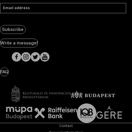
Email address
Subscribe
Social
Write a message!
Media
pages
FAQ
Contact