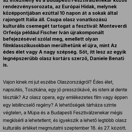
rendezvénysorozata, az Európai Hidak, melynek
középpontjában ezúttal 10 napon át a sokak által
rajongott Itália áll. Csupa olasz vonatkozású
kulturális csemegét tartogat a fesztivál: Monteverdi
Orfeója például Fischer Iván újrakomponált
befejezésével szólal meg, emellett olyan
filmklasszikusokban merülhetünk el újra, mint Az
édes élet vagy A nagy szépség. Sőt, itt lesz az egyik
legnépszerűbb olasz kortárs szerző, Daniele Benati
is.
Vajon kinek mi jut eszébe Olaszországról? Édes élet,
napsütés, Toszkána, egy jó presszókávé, és isteni al dente
tészták? Az olasz opera, egy emlékezetes film vagy éppen
egy lebilincselő regény? A lehetőségek tárháza szinte
végtelen, a Müpa és a Budapesti Fesztiválzenekar mégis
megkísérli a lehetetlent, és igyekszik a lehető legtöbb olasz
kulturális értéket megmutatni szeptember 18. és 27. között.