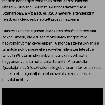
modern koncertjén zeneszerzőként és szólistaként
láthatjuk Giovanni Sollimát, aki koncertezett már a
Szaharában, a víz alatt, és 3200 méterrel a tengerszint
felett, egy gleccserbe épített igluszínházban is.
Olaszország déli tájainak jellegzetes táncát, a tarantellát
sokan ismerik, ám a tüzes mozdulatok mögött rejlő
hagyományt már kevesebben. A monda szerint ugyanis a
tarantula pók csípése ellen egyetlen ellenszer létezik: a
tánc. 1998 óta minden évben meg is ünneplik ezt a
hagyományt; a La notte della Taranta (A tarantella
éjszakája) nevű fesztiválon a legjobb tarantella- és pizzica
zenekarai szolgáltatják a talpalávalót a szenvedélyes
mozdulatokhoz.