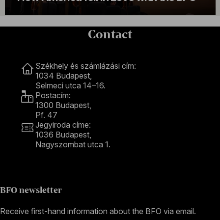
Contact
Contact
Székhely és számlázási cím:
1034 Budapest,
Selmeci utca 14–16.
Postacím:
1300 Budapest,
Pf. 47
Jegyiroda címe:
1036 Budapest,
Nagyszombat utca 1.
+36 1 489 4330
BFO newsletter
Receive first-hand information about the BFO via email.