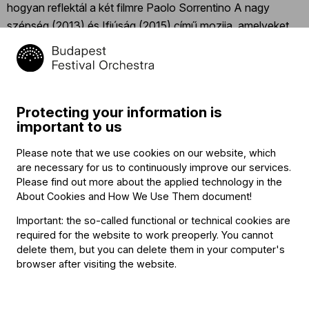
hogyan reflektál a két filmre Paolo Sorrentino A nagy
szépség (2013) és Ifjúság (2015) című mozija, amelyeket
szintén megnézhetünk a Müpában.
„Federico Fellini filmjei
nagyon erős hatással voltak és vannak az olasz filmre.
Közte és Sorrentino között bő fél évszázad a távolság.
Hosszú história ez, hiszen Az édes élet Olaszországa
Protecting your information is
egy felfelé törekvő, Amerika és Nyugat-Európa felé
important to us
kacsingató világ. A Müpában arról is beszélgetünk majd,
hogyan pozicionálja magát újra Itália a nyári olimpiával,
Please note that we use cookies on our website, which
are necessary for us to continuously improve our services.
a designnal… Sorrentino Rómája már a turisták
Please find out more about the applied technology in the
megszállta város, szelfivillogással”
– fogalmaz Réz
About Cookies and How We Use Them document
!
András filmesztéta a Müpa Magazin hasábjain.
Important: the so-called functional or technical cookies are
required for the website to work preoperly. You cannot
Az említett alkotásokban felmerülő kérdések hasonlók, a
delete them, but you can delete them in your computer's
válaszok azonban különböznek. Az élet értelme, az idő
browser after visiting the website.
múlásához való viszony, hit és a csoda, kiüresedés,
elidegenedés, a vágy tárgyai – számtalan téma, nézőpont