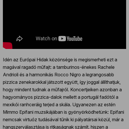
Idén az Európai Hidak közönsége is megismerheti ezt a
magával ragadó műfajt: a tamburinos-énekes Rachele
Andrioli és a harmonikás Rocco Nigro a legrangosabb
pizzica zenekarokkal játszott együtt, így joggal állíthatjuk,
hogy mindent tudnak a műfajról. Koncertjeiken azonban a
hagyományos pizzica-dalok mellett a portugál fadótól a
mexikói ranhceráig terjed a skála. Ugyanezen az estén
Mimmo Epifani muzsikájában is gyönyörködhetünk: Epifani
nemcsak virtuóz tudásával tűnik ki pályatársai közül, már a
hangszerválasztása is ritkaságnak számít, hiszen a