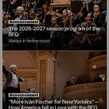
Announcement
The 2026-2027 season program of the
BFO
Always in festive mood
Announcement
“More Iván Fischer for New Yorkers” –
How America fell in Love with the BFO