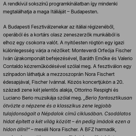
A rendkívül sokszínű programkínálatban így mindenki
megtalálhatja a maga Itáliáját – Budapesten.
A Budapesti Fesztiválzenekar az itáliai régizenéből,
operából és a kortárs olasz zeneszerzők munkáiból is
elhoz egy csokorra valót. A nyitóesten rögtön egy igazi
különlegesség várja a nézőket: Monteverdi Orfeója Fischer
Iván újrakomponált befejezésével, Baráth Emőke és Valerio
Contaldo közreműködésével szólal meg. A fesztiválon egy
színpadon láthatjuk a mezzoszoprán Nora Fischert
édesapjával, Fischer Ivánnal. Közös koncertjükön a 20.
századi zene két jelentős alakja, Ottorino Respighi és
Luciano Berio muzsikája szólal meg.
„Berio fantasztikusan
ötvözte a népzene és a klasszikus zene legjobb
tulajdonságait a Népdalok című ciklusában. Csodálatos
hidat épített a két világ között – én pedig imádok ezen a
hídon állni!”
– meséli Nora Fischer. A BFZ harmadik,