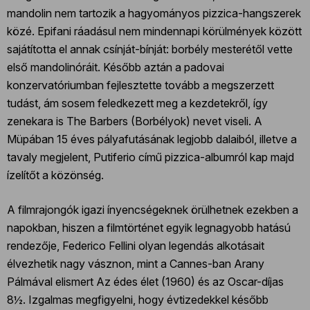
mandolin nem tartozik a hagyományos pizzica-hangszerek
közé. Epifani ráadásul nem mindennapi körülmények között
sajátította el annak csínját-bínját: borbély mesterétől vette
első mandolinóráit. Később aztán a padovai
konzervatóriumban fejlesztette tovább a megszerzett
tudást, ám sosem feledkezett meg a kezdetekről, így
zenekara is The Barbers (Borbélyok) nevet viseli. A
Müpában 15 éves pályafutásának legjobb dalaiból, illetve a
tavaly megjelent, Putiferio című pizzica-albumról kap majd
ízelítőt a közönség.
A filmrajongók igazi ínyencségeknek örülhetnek ezekben a
napokban, hiszen a filmtörténet egyik legnagyobb hatású
rendezője, Federico Fellini olyan legendás alkotásait
élvezhetik nagy vásznon, mint a Cannes-ban Arany
Pálmával elismert Az édes élet (1960) és az Oscar-díjas
8½. Izgalmas megfigyelni, hogy évtizedekkel később