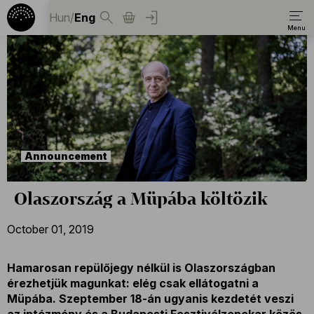
Hun
/
Eng
Announcement
Olaszország a Müpába költözik
October 01, 2019
Hamarosan repülőjegy nélkül is Olaszországban
érezhetjük magunkat: elég csak ellátogatni a
Müpába. Szeptember 18-án ugyanis kezdetét veszi
az intézmény és a Budapesti Fesztiválzenekar közös