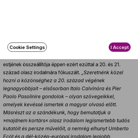
és sors. Akár először látjuk az említett filmeket, akár
ismétlünk, mindenképp megéri!
Az olasz regények, drámák, versek, elméleti és filozófiai
művek megkerülhetetlen részét képezik az európai és
világirodalomnak. Egyetlen este persze túl kevés lenne
Cookie Settings
I Accept
ahhoz, hogy felölelje az itáliai írók és költők legkiválóbb
műveit: Szkárosi Endre, a Literárium Extra olasz irodalmi
estjének összeállítója éppen ezért ezúttal a 20. és 21.
század olasz irodalmára fókuszált.
„Szeretnénk közel
hozni a közönséghez a 20. század végének
legnagyobbjait – elsősorban Italo Calvinóra és Pier
Paolo Pasolinire gondolok – olyan szövegeikkel,
amelyek kevéssé ismertek a magyar olvasó előtt.
Másrészt az a szándékunk, hogy bemutatjuk a
»majdnem kortárs« olasz irodalom legismertebb tudós
kutatóit és persze művelőit, a nemrég elhunyt Umberto
Ecót és a dél-közép-európai irodalom legjobb