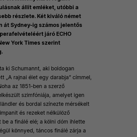
a Scala Daniel Barenboim
lásnak állít emléket, utóbbi a
im irányításával debütált
ebb részlete. Két kiváló német
 Állami Operaházban, majd
en át Sydney-ig számos jelentős
t ért el a madridi Teatro
operafelvételéért járó ECHO
a Bécsi Állami Operaház
 New York Times szerint
g.
tta ki Schumannt, aki boldogan
artalmaz, mint Liza (
A pikk
t „A rajnai élet egy darabja” címmel,
axoszban
), Carlotta (
A
 Noha az 1851-ben a szerző
vább növelte nemzetközi
készült szimfóniája, amelyet igen
Izmajlova szerepében Kirill
ländler és bordal színezte mérsékelt
Bajor Állami Operaházban,
timpanit és rezeket nélkülöző
 Thielemann irányításával a
e a finálé elé; a kölni dóm ihlette
égül könnyed, táncos finálé zárja a
 Mindkét előadás az év