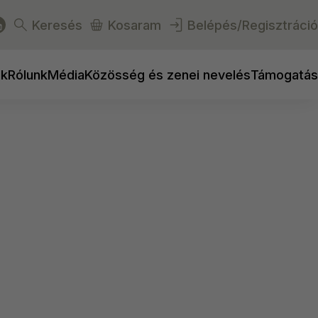
Keresés
Kosaram
Belépés/Regisztráció
ek
Rólunk
Média
Közösség és zenei nevelés
Támogatás