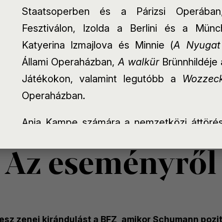
e böngészőjében.
Staatsoperben és a Párizsi Operában,
Bérlete
Fesztiválon, Izolda a Berlini és a Münc
Az ese
Katyerina Izmajlova és Minnie (
A Nyugat
Állami Operaházban,
A walkür
Brünnhildéje 
Játékokon, valamint legutóbb a
Wozzec
Operaházban.
Anja Kampe számára a nemzetközi áttörés
k kezelése
B
meg, amelyet a Washingtoni Nemzeti Ope
Az eseményről
Domingo oldalán. Sieglinde mellett Senta 
kapott a karrierjében. Énekelte Ne
Hamburgban, Drezdában, Bécsben, Zürichb
Barcelonában, ​​Brüsszelben, Londonban
tesz zenei kirándulást a BFZ, amikor Schumann pozi