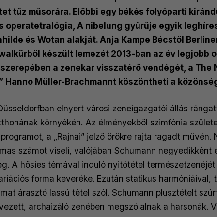
Ugyancsak Sentát alakította a milánói L
t tűz műsorára. Előbbi egy békés folyóparti kirándu
vezényelte évadnyitó előadásában. Barenbo
operatetralógia, A nibelung gyűrűje egyik leghíres
Tosca és Kundry szerepében is a Berlini
nhilde és Wotan alakját. Anja Kampe Bécstől Berlin
Kundry megformálásával további sikereke
walkürből készült lemezét 2013-ban az év legjobb 
Realban, valamint a Párizsi Opera és 
ten szerepében a zenekar visszatérő vendégét, a The
ú” Hanno Müller-Brachmannt köszöntheti a közönsé
színpadán.
Düsseldorfban elnyert városi zeneigazgatói állás ránga
Anja Kampe repertoárja olyan szerepeket is t
otthonának környékén. Az élményekből szimfónia születet
dáma
), Jenůfa, Ariadné (
Ariadné N
programot, a „Rajnai” jelző örökre rajta ragadt művén.
megbélyegzettek
) és Tosca. 2017-ben to
mas számot viseli, valójában Schumann negyedikként el
hírnevét: hatalmas sikert aratott Katyerina 
. A hősies témával induló nyitótétel természetzenéjét 
Petrenko vezénylete mellett a müncheni 
ariációs forma keveréke. Ezután statikus harmóniáival, 
valamint
A walkür
Brünnhildéjeként Christian
t árasztó lassú tétel szól. Schumann plusztételt szúrt b
evezett, archaizáló zenében megszólalnak a harsonák. V
Salzburgi Húsvéti Ünnepi Játékokon.