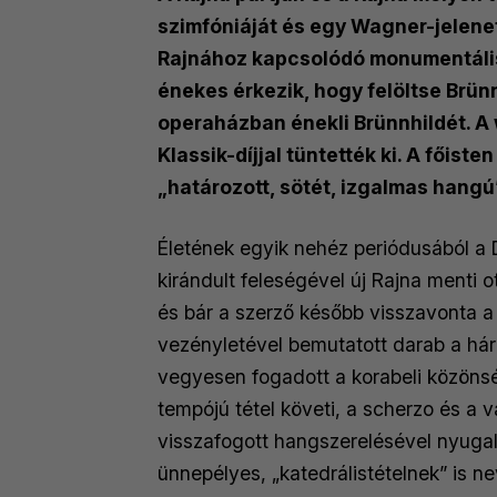
szimfóniáját és egy Wagner-jelenete
Rajnához kapcsolódó monumentális 
énekes érkezik, hogy felöltse Brün
operaházban énekli Brünnhildét. A 
Klassik-díjjal tüntették ki. A főis
„határozott, sötét, izgalmas hang
Életének egyik nehéz periódusából a 
kirándult feleségével új Rajna menti 
és bár a szerző később visszavonta a 
vezényletével bemutatott darab a hár
vegyesen fogadott a korabeli közönség
tempójú tétel követi, a scherzo és a v
visszafogott hangszerelésével nyugalma
ünnepélyes, „katedrálistételnek” is n