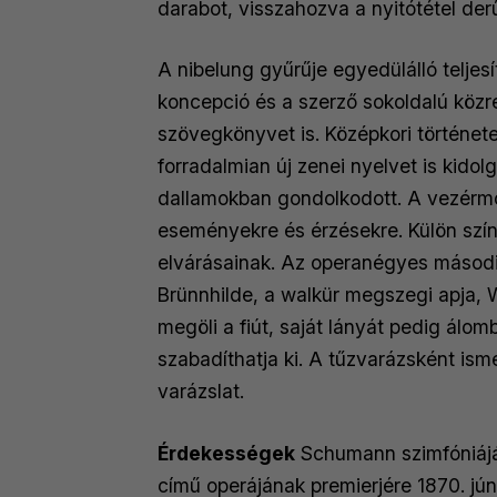
darabot, visszahozva a nyitótétel der
A nibelung gyűrűje egyedülálló telje
koncepció és a szerző sokoldalú közr
szövegkönyvet is. Középkori történet
forradalmian új zenei nyelvet is kid
dallamokban gondolkodott. A vezérmot
eseményekre és érzésekre. Külön szín
elvárásainak. Az operanégyes második
Brünnhilde, a walkür megszegi apja, 
megöli a fiút, saját lányát pedig álo
szabadíthatja ki. A tűzvarázsként ism
varázslat.
Érdekességek
Schumann szimfóniáját
című operájának premierjére 1870. jú