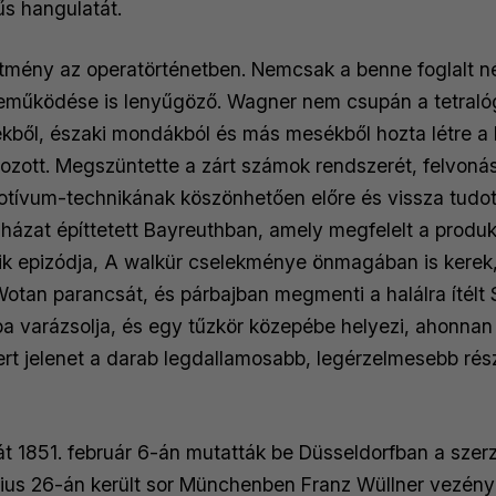
űs hangulatát.
legkiemelkedőbb operaeseményei közé tart
sítmény az operatörténetben. Nemcsak a benne foglalt n
eműködése is lenyűgöző. Wagner nem csupán a tetralóg
ekből, északi mondákból és más mesékből hozta létre a
olgozott. Megszüntette a zárt számok rendszerét, felvon
ívum-technikának köszönhetően előre és vissza tudott
házat építtetett Bayreuthban, amely megfelelt a produk
 epizódja, A walkür cselekménye önmagában is kerek, í
Wotan parancsát, és párbajban megmenti a halálra ítélt
mba varázsolja, és egy tűzkör közepébe helyezi, ahonnan
ert jelenet a darab legdallamosabb, legérzelmesebb rész
 1851. február 6-án mutatták be Düsseldorfban a szer
nius 26-án került sor Münchenben Franz Wüllner vezényl