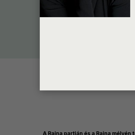
számítógép
Beállításo
A Rajna partján és a Rajna mélyén 