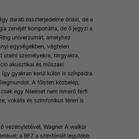
ozott.
égy darab összterjedelme óriási, de a
ia zenéjét komponálta, de ő jegyzi a
 Ring univerzumát, amelyhez
ásnyi egységekben, végtelen
 utalni személyekre, tárgyakra,
ció akusztikai és műszaki
gy gyakran kerül külön is színpadra.
 Siegmundot. A főisten közbelép,
 csak egy félelmet nem ismerő férfi
e, vokális és szimfonikus téren is
ző vezényletével, Wagner A walkür
etével; a BFZ a szimfóniát legutóbb