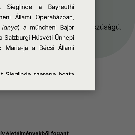
 Sieglinde a Bayreuthi
k: Széll bérlet, Solti bérlet
heni Állami Operaházban,
mény körülbelül 90 perc hosszúságú.
 lánya
) a müncheni Bajor
a Salzburgi Húsvéti Ünnepi
k
Marie-ja a Bécsi Állami
t Sieglinde szerepe hozta
eleegyezés
raházban énekelt Plácido
szerepe is központi helyet
w Yorkban, Münchenben,
en, Milánóban, Madridban,
, Tokióban és Dallasban.
tív életélményekből fogant